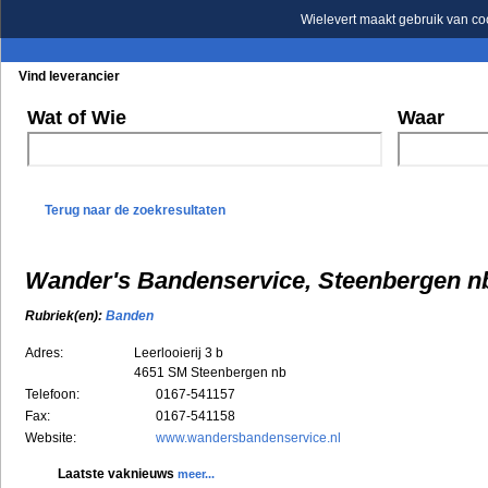
Wielevert maakt gebruik van co
Vind leverancier
Blader in de rubrieken
Blader in de merken
Wat of Wie
Waar
Terug naar de zoekresultaten
Wander's Bandenservice, Steenbergen n
Rubriek(en):
Banden
Adres:
Leerlooierij 3 b
4651 SM
Steenbergen nb
Telefoon:
0167-541157
Fax:
0167-541158
Website:
www.wandersbandenservice.nl
Laatste vaknieuws
meer...