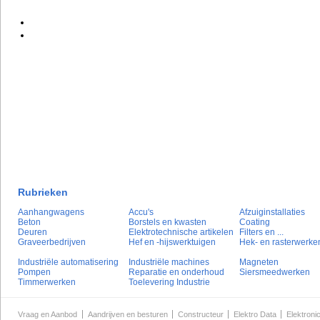
Rubrieken
Aanhangwagens
Accu's
Afzuiginstallaties
Beton
Borstels en kwasten
Coating
Deuren
Elektrotechnische artikelen
Filters en ...
Graveerbedrijven
Hef en -hijswerktuigen
Hek- en rasterwerke
Industriële automatisering
Industriële machines
Magneten
Pompen
Reparatie en onderhoud
Siersmeedwerken
Timmerwerken
Toelevering Industrie
Vraag en Aanbod
Aandrijven en besturen
Constructeur
Elektro Data
Elektroni