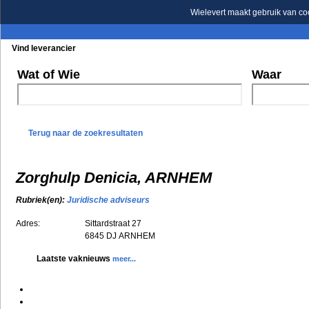
Wielevert maakt gebruik van co
Vind leverancier
Blader in de rubrieken
Blader in de merken
Wat of Wie
Waar
Terug naar de zoekresultaten
Zorghulp Denicia, ARNHEM
Rubriek(en):
Juridische adviseurs
Adres:
Sittardstraat 27
6845 DJ
ARNHEM
Laatste vaknieuws
meer...