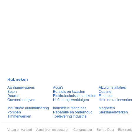
Rubrieken
Aanhangwagens
Accu's
Afzuiginstallaties
Beton
Borstels en kwasten
Coating
Deuren
Elektrotechnische artikelen
Filters en ...
Graveerbedrijven
Hef en -hijswerktuigen
Hek- en rasterwerke
Industriële automatisering
Industriële machines
Magneten
Pompen
Reparatie en onderhoud
Siersmeedwerken
Timmerwerken
Toelevering Industrie
Vraag en Aanbod
Aandrijven en besturen
Constructeur
Elektro Data
Elektroni