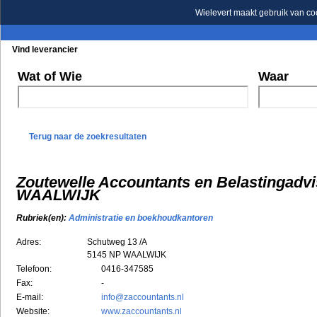
Wielevert maakt gebruik van co
Vind leverancier
Blader in de rubrieken
Blader in de merken
Wat of Wie
Waar
Terug naar de zoekresultaten
Zoutewelle Accountants en Belastingadvi
WAALWIJK
Rubriek(en):
Administratie en boekhoudkantoren
Adres:
Schutweg 13 /A
5145 NP
WAALWIJK
Telefoon:
0416-347585
Fax:
-
E-mail:
info@zaccountants.nl
Website:
www.zaccountants.nl