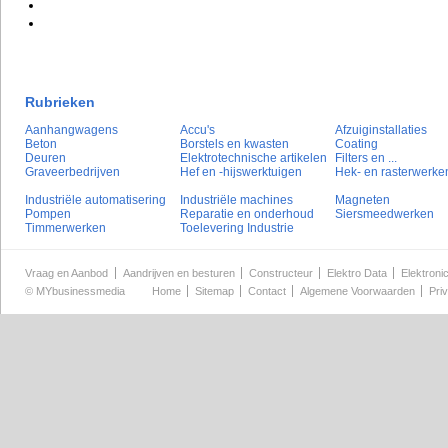
Rubrieken
Aanhangwagens
Accu's
Afzuiginstallaties
Beton
Borstels en kwasten
Coating
Deuren
Elektrotechnische artikelen
Filters en ...
Graveerbedrijven
Hef en -hijswerktuigen
Hek- en rasterwerke
Industriële automatisering
Industriële machines
Magneten
Pompen
Reparatie en onderhoud
Siersmeedwerken
Timmerwerken
Toelevering Industrie
Vraag en Aanbod
Aandrijven en besturen
Constructeur
Elektro Data
Elektroni
©
MYbusinessmedia
Home
Sitemap
Contact
Algemene Voorwaarden
Pri