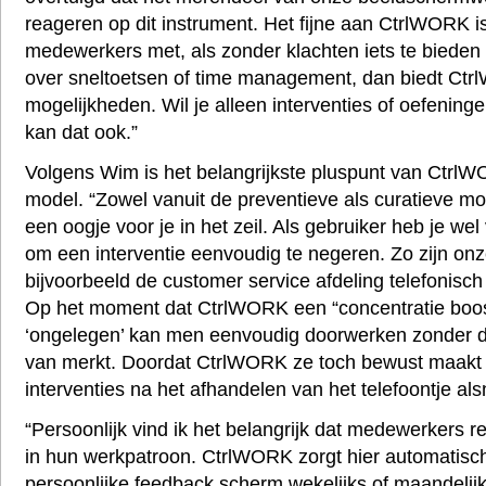
reageren op dit instrument. Het fijne aan CtrlWORK i
medewerkers met, als zonder klachten iets te bieden he
over sneltoetsen of time management, dan biedt Ctr
mogelijkheden. Wil je alleen interventies of oefening
kan dat ook.”
Volgens Wim is het belangrijkste pluspunt van CtrlW
model. “Zowel vanuit de preventieve als curatieve 
een oogje voor je in het zeil. Als gebruiker heb je we
om een interventie eenvoudig te negeren. Zo zijn o
bijvoorbeeld de customer service afdeling telefonisch 
Op het moment dat CtrlWORK een “concentratie boos
‘ongelegen’ kan men eenvoudig doorwerken zonder dat
van merkt. Doordat CtrlWORK ze toch bewust maakt 
interventies na het afhandelen van het telefoontje als
“Persoonlijk vind ik het belangrijk dat medewerkers re
in hun werkpatroon. CtrlWORK zorgt hier automatisch
persoonlijke feedback scherm wekelijks of maandelijk