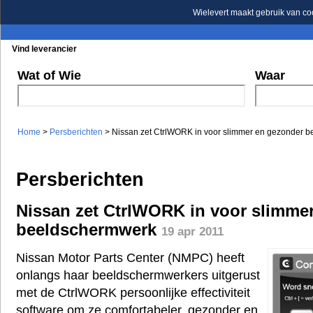
Wielevert maakt gebruik van co
Vind leverancier
Blader in de rubrieken
Blader in de merken
Wat of Wie
Waar
Home
>
Persberichten
> Nissan zet CtrlWORK in voor slimmer en gezonder 
Persberichten
Nissan zet CtrlWORK in voor slimme
beeldschermwerk
19 apr 2011
Nissan Motor Parts Center (NMPC) heeft
onlangs haar beeldschermwerkers uitgerust
met de CtrlWORK persoonlijke effectiviteit
software om ze comfortabeler, gezonder en