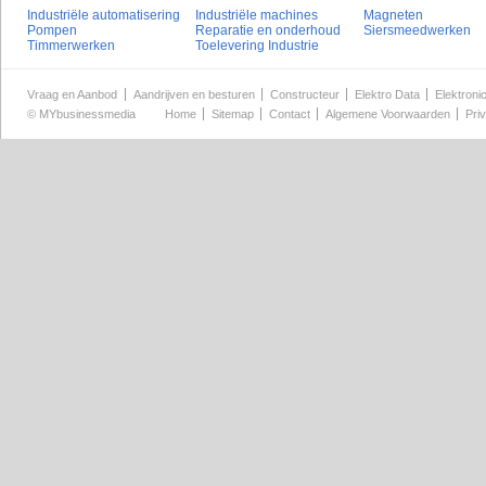
Industriële automatisering
Industriële machines
Magneten
Pompen
Reparatie en onderhoud
Siersmeedwerken
Timmerwerken
Toelevering Industrie
Vraag en Aanbod
Aandrijven en besturen
Constructeur
Elektro Data
Elektroni
©
MYbusinessmedia
Home
Sitemap
Contact
Algemene Voorwaarden
Pri