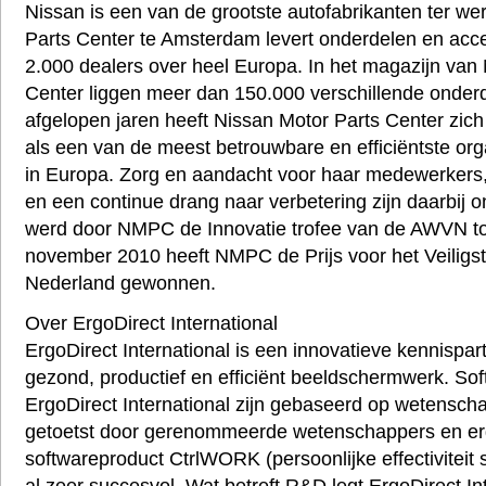
Nissan is een van de grootste autofabrikanten ter we
Parts Center te Amsterdam levert onderdelen en acc
2.000 dealers over heel Europa. In het magazijn van
Center liggen meer dan 150.000 verschillende onder
afgelopen jaren heeft Nissan Motor Parts Center zich
als een van de meest betrouwbare en efficiëntste orga
in Europa. Zorg en aandacht voor haar medewerkers,
en een continue drang naar verbetering zijn daarbij o
werd door NMPC de Innovatie trofee van de AWVN to
november 2010 heeft NMPC de Prijs voor het Veiligs
Nederland gewonnen.
Over ErgoDirect International
ErgoDirect International is een innovatieve kennispart
gezond, productief en efficiënt beeldschermwerk. So
ErgoDirect International zijn gebaseerd op wetenscha
getoetst door gerenommeerde wetenschappers en e
softwareproduct CtrlWORK (persoonlijke effectiviteit so
al zeer succesvol. Wat betreft R&D legt ErgoDirect In