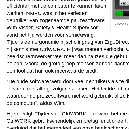
efficiënter met de computer te kunnen laten
werken. NMPC was in het verleden
gebruiker van zogenaamde pauzesoftware.
CtrlWORK v
Wim Visser, Safety & Health Supervisor,
vond het tijd worden voor vernieuwing.
Tijdens een ergonomie bijscholingdag van ErgoDirect
hij kennis met CtrlWORK. Hij was meteen verkocht, 
beeldschermwerker veel meer dan pauzes die gebrui
helpen. Vooral de grote groep mensen zonder klacht
een tool dat hun ook meerwaarde biedt.
“De oude software werd door veel gebruikers als te dir
ervaren, met alle gevolgen van dien. Het leidde tot irr
waardoor de pauzesoftware niet werd gebruikt of zelf
de computer”, aldus Wim.
Hij vervolgt: “Tijdens de CtrlWORK pilot werd het me a
CtrlWORK gebruiksvriendelijk en prettig functioneert.
overtuigd dat het merendeel van onze beeldschermwe