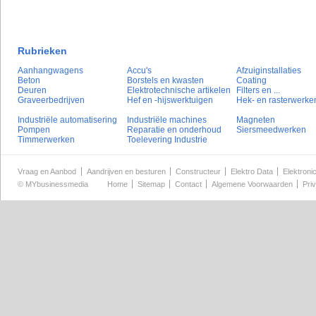
Rubrieken
Aanhangwagens
Accu's
Afzuiginstallaties
Beton
Borstels en kwasten
Coating
Deuren
Elektrotechnische artikelen
Filters en ...
Graveerbedrijven
Hef en -hijswerktuigen
Hek- en rasterwerke
Industriële automatisering
Industriële machines
Magneten
Pompen
Reparatie en onderhoud
Siersmeedwerken
Timmerwerken
Toelevering Industrie
Vraag en Aanbod
Aandrijven en besturen
Constructeur
Elektro Data
Elektroni
©
MYbusinessmedia
Home
Sitemap
Contact
Algemene Voorwaarden
Pri