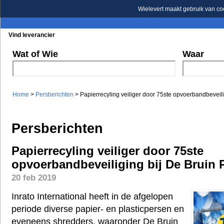
Wielevert maakt gebruik van co
Vind leverancier
Blader in de rubrieken
Blader in de merken
Wat of Wie
Waar
Home
>
Persberichten
> Papierrecyling veiliger door 75ste opvoerbandbeveili
Persberichten
Papierrecyling veiliger door 75ste
opvoerbandbeveiliging bij De Bruin 
20 feb 2019
Inrato International heeft in de afgelopen
periode diverse papier- en plasticpersen en
eveneens shredders, waaronder De Bruin