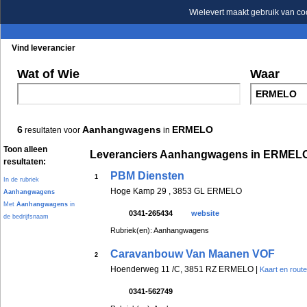
Wielevert maakt gebruik van co
Vind leverancier
Blader in de rubrieken
Blader in de merken
Wat of Wie
Waar
6
Aanhangwagens
ERMELO
resultaten voor
in
Toon alleen
Leveranciers Aanhangwagens in ERMEL
resultaten:
PBM Diensten
1
In de rubriek
Hoge Kamp 29 , 3853 GL ERMELO
Aanhangwagens
Met
Aanhangwagens
in
0341-265434
website
de bedrijfsnaam
Rubriek(en): Aanhangwagens
Caravanbouw Van Maanen VOF
2
Hoenderweg 11 /C, 3851 RZ ERMELO |
Kaart en route
0341-562749