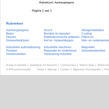
Rubriek(en): Aanhangwagens
Pagina 1 van 1
Rubrieken
Aanhangwagens
Accu's
Afzuiginstallaties
Beton
Borstels en kwasten
Coating
Deuren
Elektrotechnische artikelen
Filters en ...
Graveerbedrijven
Hef en -hijswerktuigen
Hek- en rasterwerke
Industriële automatisering
Industriële machines
Magneten
Pompen
Reparatie en onderhoud
Siersmeedwerken
Timmerwerken
Toelevering Industrie
Vraag en Aanbod
Aandrijven en besturen
Constructeur
Elektro Data
Elektroni
©
MYbusinessmedia
Home
Sitemap
Contact
Algemene Voorwaarden
Pri