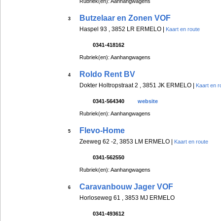
Rubriek(en): Aanhangwagens
Butzelaar en Zonen VOF
3
Haspel 93 , 3852 LR ERMELO |
Kaart en route
0341-418162
Rubriek(en): Aanhangwagens
Roldo Rent BV
4
Dokter Holtropstraat 2 , 3851 JK ERMELO |
Kaart en r
0341-564340
website
Rubriek(en): Aanhangwagens
Flevo-Home
5
Zeeweg 62 -2, 3853 LM ERMELO |
Kaart en route
0341-562550
Rubriek(en): Aanhangwagens
Caravanbouw Jager VOF
6
Horloseweg 61 , 3853 MJ ERMELO
0341-493612