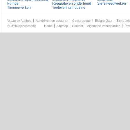
Pompen
Reparatie en onderhoud
Siersmeedwerken
Timmerwerken
Toelevering Industrie
Vraag en Aanbod
Aandrijven en besturen
Constructeur
Elektro Data
Elektroni
©
MYbusinessmedia
Home
Sitemap
Contact
Algemene Voorwaarden
Pri