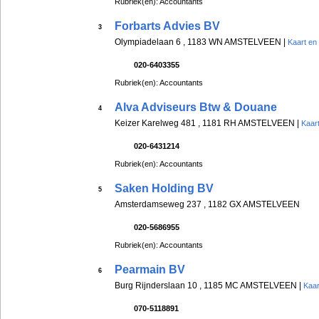
Rubriek(en): Accountants
Forbarts Advies BV
3
Olympiadelaan 6 , 1183 WN AMSTELVEEN |
Kaart en
020-6403355
Rubriek(en): Accountants
Alva Adviseurs Btw & Douane
4
Keizer Karelweg 481 , 1181 RH AMSTELVEEN |
Kaart
020-6431214
Rubriek(en): Accountants
Saken Holding BV
5
Amsterdamseweg 237 , 1182 GX AMSTELVEEN
020-5686955
Rubriek(en): Accountants
Pearmain BV
6
Burg Rijnderslaan 10 , 1185 MC AMSTELVEEN |
Kaar
070-5118891