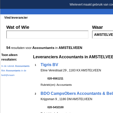
Wielevert maakt gebruik van co
Vind leverancier
Blader in de rubrieken
Blader in de merken
Wat of Wie
Waar
54
Accountants
AMSTELVEEN
resultaten voor
in
Toon alleen
Leveranciers Accountants in AMSTELVE
resultaten:
Tigris BV
1
In de rubriek
Accountants
Eline Verestraat 29 , 1183 KX AMSTELVEEN
Met
Accountants
in de
bedrijfsnaam
020-6561211
Rubriek(en): Accountants
BDO CampsObers Accountants & Bel
2
Krijgsman 9 , 1186 DM AMSTELVEEN
020-5432100