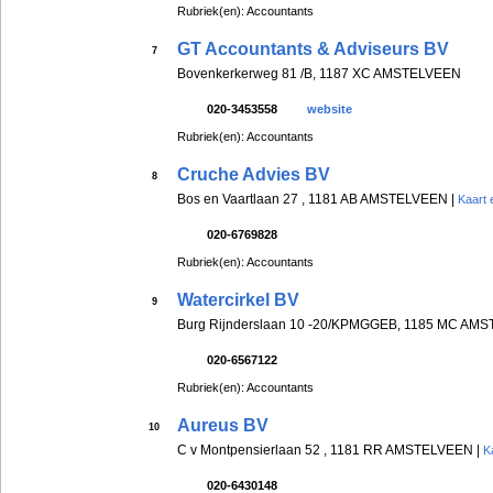
Rubriek(en): Accountants
GT Accountants & Adviseurs BV
7
Bovenkerkerweg 81 /B, 1187 XC AMSTELVEEN
020-3453558
website
Rubriek(en): Accountants
Cruche Advies BV
8
Bos en Vaartlaan 27 , 1181 AB AMSTELVEEN |
Kaart 
020-6769828
Rubriek(en): Accountants
Watercirkel BV
9
Burg Rijnderslaan 10 -20/KPMGGEB, 1185 MC AM
020-6567122
Rubriek(en): Accountants
Aureus BV
10
C v Montpensierlaan 52 , 1181 RR AMSTELVEEN |
K
020-6430148