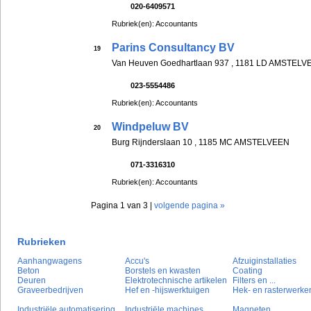
020-6409571
Rubriek(en): Accountants
Parins Consultancy BV
19
Van Heuven Goedhartlaan 937 , 1181 LD AMSTELV
023-5554486
Rubriek(en): Accountants
Windpeluw BV
20
Burg Rijnderslaan 10 , 1185 MC AMSTELVEEN
071-3316310
Rubriek(en): Accountants
Pagina 1 van 3 |
volgende pagina »
Rubrieken
Aanhangwagens
Accu's
Afzuiginstallaties
Beton
Borstels en kwasten
Coating
Deuren
Elektrotechnische artikelen
Filters en ...
Graveerbedrijven
Hef en -hijswerktuigen
Hek- en rasterwerke
Industriële automatisering
Industriële machines
Magneten