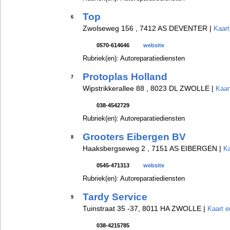
Top
6
Zwolseweg 156 , 7412 AS DEVENTER |
Kaart
0570-614646
website
Rubriek(en): Autoreparatiediensten
Protoplas Holland
7
Wipstrikkerallee 88 , 8023 DL ZWOLLE |
Kaar
038-4542729
Rubriek(en): Autoreparatiediensten
Grooters Eibergen BV
8
Haaksbergseweg 2 , 7151 AS EIBERGEN |
Ka
0545-471313
website
Rubriek(en): Autoreparatiediensten
Tardy Service
9
Tuinstraat 35 -37, 8011 HA ZWOLLE |
Kaart e
038-4215785