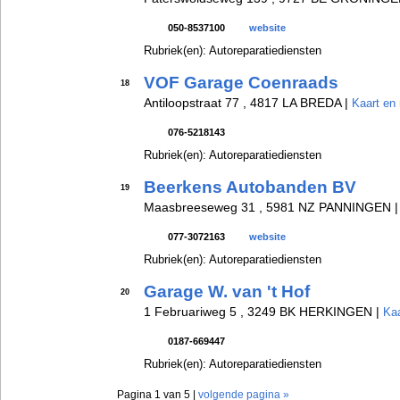
050-8537100
website
Rubriek(en): Autoreparatiediensten
VOF Garage Coenraads
18
Antiloopstraat 77 , 4817 LA BREDA |
Kaart en 
076-5218143
Rubriek(en): Autoreparatiediensten
Beerkens Autobanden BV
19
Maasbreeseweg 31 , 5981 NZ PANNINGEN 
077-3072163
website
Rubriek(en): Autoreparatiediensten
Garage W. van 't Hof
20
1 Februariweg 5 , 3249 BK HERKINGEN |
Kaa
0187-669447
Rubriek(en): Autoreparatiediensten
Pagina 1 van 5 |
volgende pagina »