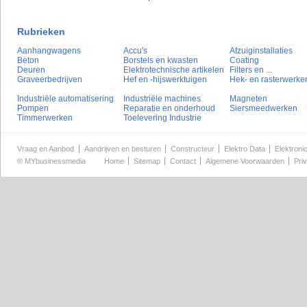
Rubrieken
Aanhangwagens
Accu's
Afzuiginstallaties
Beton
Borstels en kwasten
Coating
Deuren
Elektrotechnische artikelen
Filters en ...
Graveerbedrijven
Hef en -hijswerktuigen
Hek- en rasterwerke
Industriële automatisering
Industriële machines
Magneten
Pompen
Reparatie en onderhoud
Siersmeedwerken
Timmerwerken
Toelevering Industrie
Vraag en Aanbod
Aandrijven en besturen
Constructeur
Elektro Data
Elektroni
©
MYbusinessmedia
Home
Sitemap
Contact
Algemene Voorwaarden
Pri