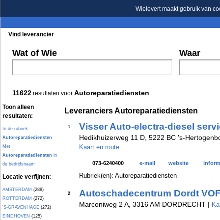
Wielevert maakt gebruik van co
Vind leverancier
Blader in de rubrieken
Blader in de merken
Wat of Wie
Waar
11622
Autoreparatiediensten
resultaten voor
Toon alleen
Leveranciers Autoreparatiediensten
resultaten:
Visser Auto-electra-diesel serv
1
In de rubriek
Hedikhuizerweg 11 D, 5222 BC 's-Hertogenbo
Autoreparatiediensten
Kaart en route
Met
Autoreparatiediensten
in
073-6240400
e-mail
website
inform
de bedrijfsnaam
Rubriek(en): Autoreparatiediensten
Locatie verfijnen:
AMSTERDAM
(288)
Autoschadecentrum Dordt VO
2
ROTTERDAM
(272)
Marconiweg 2 A, 3316 AM DORDRECHT |
Ka
'S-GRAVENHAGE
(272)
EINDHOVEN
(125)