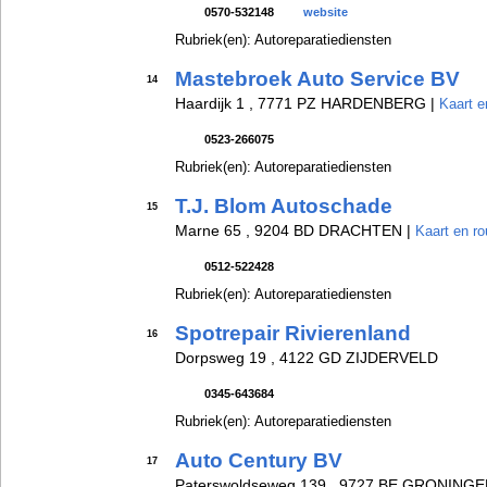
0570-532148
website
Rubriek(en): Autoreparatiediensten
Mastebroek Auto Service BV
14
Haardijk 1 , 7771 PZ HARDENBERG |
Kaart e
0523-266075
Rubriek(en): Autoreparatiediensten
T.J. Blom Autoschade
15
Marne 65 , 9204 BD DRACHTEN |
Kaart en ro
0512-522428
Rubriek(en): Autoreparatiediensten
Spotrepair Rivierenland
16
Dorpsweg 19 , 4122 GD ZIJDERVELD
0345-643684
Rubriek(en): Autoreparatiediensten
Auto Century BV
17
Paterswoldseweg 139 , 9727 BE GRONINGE