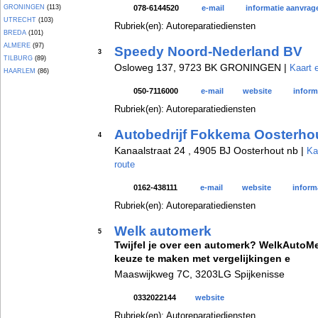
GRONINGEN
(113)
078-6144520
e-mail
informatie aanvrag
UTRECHT
(103)
Rubriek(en): Autoreparatiediensten
BREDA
(101)
ALMERE
(97)
Speedy Noord-Nederland BV
3
TILBURG
(89)
Osloweg 137, 9723 BK GRONINGEN |
Kaart 
HAARLEM
(86)
050-7116000
e-mail
website
inform
Rubriek(en): Autoreparatiediensten
Autobedrijf Fokkema Oosterho
4
Kanaalstraat 24 , 4905 BJ Oosterhout nb |
Ka
route
0162-438111
e-mail
website
inform
Rubriek(en): Autoreparatiediensten
Welk automerk
5
Twijfel je over een automerk? WelkAutoMer
keuze te maken met vergelijkingen e
Maaswijkweg 7C, 3203LG Spijkenisse
0332022144
website
Rubriek(en): Autoreparatiediensten