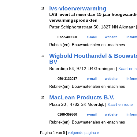
lvs-vloerverwarming
18
LVS levert al meer dan 15 jaar hoogwaardi
verwarmingsprodukten
Pater Schiphorststraat 50, 1827 NN Alkmaar 
072-5400560
e-mail
website
inform
Rubriek(en): Bouwmaterialen en -machines
Wigbold Houthandel & Bouwst
19
BV
Boterdiep 54, 9712 LR Groningen |
Kaart en r
050-3132017
e-mail
website
inform
Rubriek(en): Bouwmaterialen en -machines
MacLean Products B.V.
20
Plaza 20 , 4782 SK Moerdijk |
Kaart en route
0168-359560
e-mail
website
inform
Rubriek(en): Bouwmaterialen en -machines
Pagina 1 van 5 |
volgende pagina »