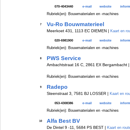
070-4043440
e-mail
website
inform
Rubriek(en): Bouwmaterialen en -machines
Vu-Ro Bouwmaterieel
7
Meerkoet 431, 1113 EC DIEMEN |
Kaart en ro
020-6981900
e-mail
website
inform
Rubriek(en): Bouwmaterialen en -machines
PWS Service
8
Ambachtstraat 16 C, 2861 EX Bergambacht 
Rubriek(en): Bouwmaterialen en -machines
Radepo
9
Steenstraat 3, 7581 BJ LOSSER |
Kaart en ro
053-4308386
e-mail
website
inform
Rubriek(en): Bouwmaterialen en -machines
Alfa Best BV
10
De Dintel 9 -11, 5684 PS BEST |
Kaart en rout