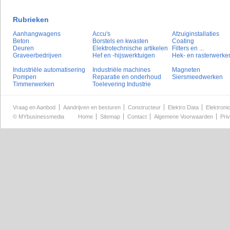
Rubrieken
Aanhangwagens
Accu's
Afzuiginstallaties
Beton
Borstels en kwasten
Coating
Deuren
Elektrotechnische artikelen
Filters en ...
Graveerbedrijven
Hef en -hijswerktuigen
Hek- en rasterwerke
Industriële automatisering
Industriële machines
Magneten
Pompen
Reparatie en onderhoud
Siersmeedwerken
Timmerwerken
Toelevering Industrie
Vraag en Aanbod
Aandrijven en besturen
Constructeur
Elektro Data
Elektroni
©
MYbusinessmedia
Home
Sitemap
Contact
Algemene Voorwaarden
Pri