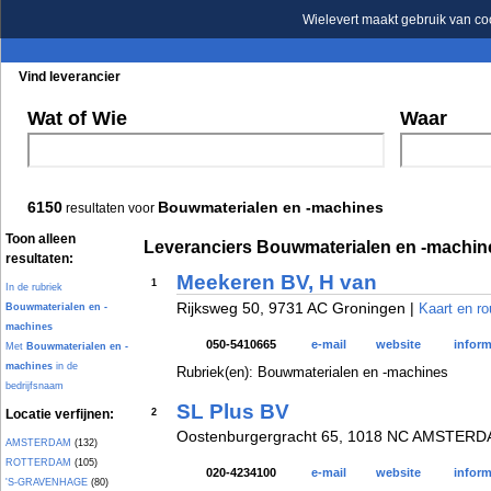
Wielevert maakt gebruik van co
Vind leverancier
Blader in de rubrieken
Blader in de merken
Wat of Wie
Waar
6150
Bouwmaterialen en -machines
resultaten voor
Toon alleen
Leveranciers Bouwmaterialen en -machin
resultaten:
Meekeren BV, H van
1
In de rubriek
Rijksweg 50, 9731 AC Groningen |
Kaart en ro
Bouwmaterialen en -
machines
050-5410665
e-mail
website
inform
Met
Bouwmaterialen en -
machines
in de
Rubriek(en): Bouwmaterialen en -machines
bedrijfsnaam
SL Plus BV
Locatie verfijnen:
2
Oostenburgergracht 65, 1018 NC AMSTERD
AMSTERDAM
(132)
ROTTERDAM
(105)
020-4234100
e-mail
website
inform
'S-GRAVENHAGE
(80)