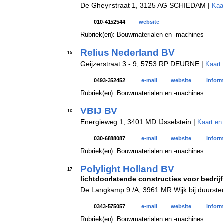
De Gheynstraat 1, 3125 AG SCHIEDAM |
Kaa
010-4152544
website
Rubriek(en): Bouwmaterialen en -machines
Relius Nederland BV
15
Geijzerstraat 3 - 9, 5753 RP DEURNE |
Kaart 
0493-352452
e-mail
website
inform
Rubriek(en): Bouwmaterialen en -machines
VBIJ BV
16
Energieweg 1, 3401 MD IJsselstein |
Kaart en
030-6888087
e-mail
website
inform
Rubriek(en): Bouwmaterialen en -machines
Polylight Holland BV
17
lichtdoorlatende constructies voor bedrijf 
De Langkamp 9 /A, 3961 MR Wijk bij duurste
0343-575057
e-mail
website
inform
Rubriek(en): Bouwmaterialen en -machines