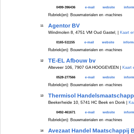
0499-396436
e-mail
website
inform
Rubriek(en): Bouwmaterialen en -machines
Agentor BV
11
Windmolen 8, 4751 VM Oud Gastel, |
Kaart en
0165-511155
e-mail
website
inform
Rubriek(en): Bouwmaterialen en -machines
TE-EL Afbouw bv
12
Alteveer 106, 7907 GA HOOGEVEEN |
Kaart 
0528-277566
e-mail
website
inform
Rubriek(en): Bouwmaterialen en -machines
Thermisol Handelsmaatschapp
13
Beekerheide 10, 5741 HC Beek en Donk |
Kaa
0492-461671
e-mail
website
inform
Rubriek(en): Bouwmaterialen en -machines
Avezaat Handel Maatschappij 
14