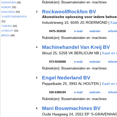
Rubriek(en): Bouwmaterialen en -machines
EINDHOVEN
(58)
ALMERE
(55)
Rockwool/Rockfon BV
3
ENSCHEDE
(55)
Akoestische oplossing voor iedere behoe
'S-HERTOGENBOSCH
(52)
Industrieweg 15, 6045 JG ROERMOND |
Kaar
TILBURG
(50)
UTRECHT
(50)
0475-353035
e-mail
website
inform
BREDA
(48)
Rubriek(en): Bouwmaterialen en -machines
Machinehandel Van Kreij BV
4
Woud 25, 5258 VK BERLICUM NB |
Kaart en 
073-5030068
e-mail
website
inform
Rubriek(en): Bouwmaterialen en -machines
Engel Nederland BV
5
Peppelkade 25, 3992 AL HOUTEN |
Kaart en 
030-6380194
e-mail
website
inform
Rubriek(en): Bouwmaterialen en -machines
Mani Bouwmachines BV
6
Oude Haagweg 24, 2552 EP 'S-GRAVENHAG