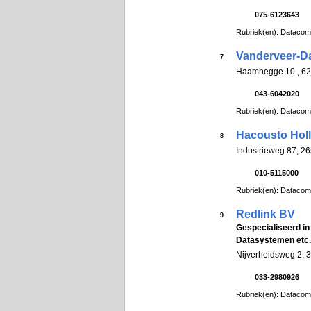
075-6123643
Rubriek(en): Datacom
Vanderveer-D
7
Haamhegge 10 , 6
043-6042020
Rubriek(en): Datacom
Hacousto Hol
8
Industrieweg 87, 26
010-5115000
Rubriek(en): Datacom
Redlink BV
9
Gespecialiseerd in 
Datasystemen etc.
Nijverheidsweg 2, 
033-2980926
Rubriek(en): Datacom