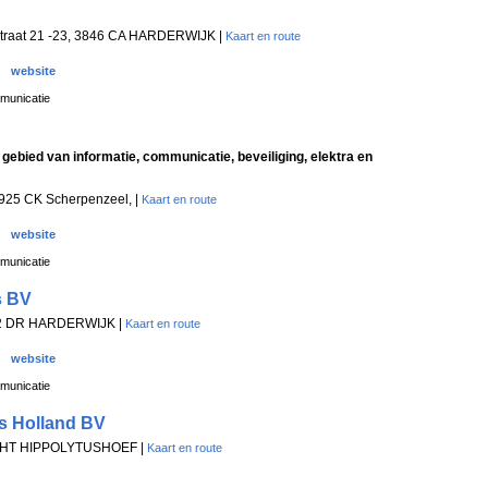
raat 21 -23, 3846 CA HARDERWIJK |
Kaart en route
website
municatie
 gebied van informatie, communicatie, beveiliging, elektra en
3925 CK Scherpenzeel, |
Kaart en route
website
municatie
s BV
842 DR HARDERWIJK |
Kaart en route
website
municatie
cs Holland BV
7 HT HIPPOLYTUSHOEF |
Kaart en route