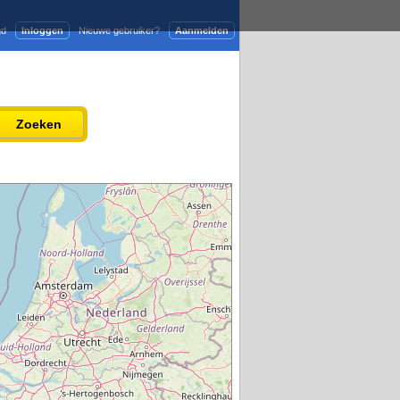
gd
Inloggen
Nieuwe gebruiker?
Aanmelden
Adverteren
Persbericht plaatsen
Zoeken