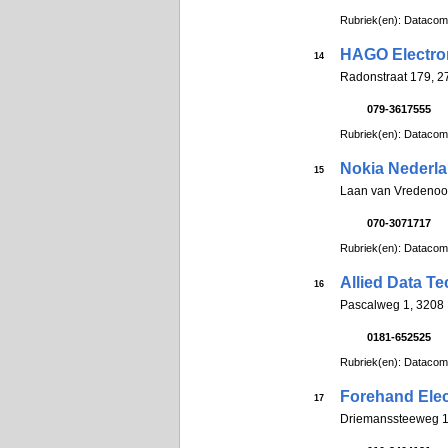
Rubriek(en): Datacom
HAGO Electro
14
Radonstraat 179, 2
079-3617555
Rubriek(en): Datacom
Nokia Nederl
15
Laan van Vredenoor
070-3071717
Rubriek(en): Datacom
Allied Data T
16
Pascalweg 1, 3208
0181-652525
Rubriek(en): Datacom
Forehand Elec
17
Driemanssteeweg 1