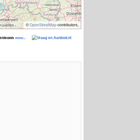
©
OpenStreetMap
contributors.
aknieuws
meer...