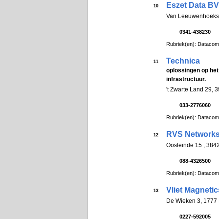
Eszet Data BV
10
Van Leeuwenhoekst
0341-438230
Rubriek(en): Datacom
Technica
11
oplossingen op het
infrastructuur.
't Zwarte Land 29, 
033-2776060
Rubriek(en): Datacom
RVS Network
12
Oosteinde 15 , 3
088-4326500
Rubriek(en): Datacom
Vliet Magneti
13
De Wieken 3, 177
0227-592005