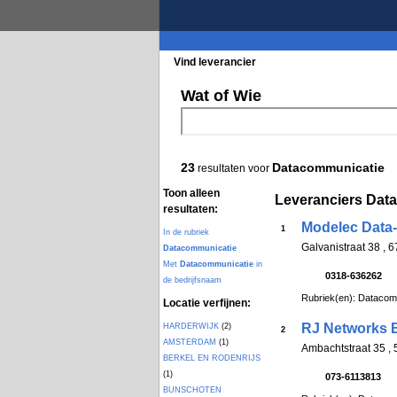
Vind leverancier
Blader in de rubrieke
Wat of Wie
23
Datacommunicatie
resultaten voor
Toon alleen
Leveranciers Dat
resultaten:
Modelec Data-
1
In de rubriek
Galvanistraat 38 , 
Datacommunicatie
Met
Datacommunicatie
in
0318-636262
de bedrijfsnaam
Rubriek(en): Datacom
Locatie verfijnen:
RJ Networks 
HARDERWIJK
(2)
2
AMSTERDAM
(1)
Ambachtstraat 35 
BERKEL EN RODENRIJS
(1)
073-6113813
BUNSCHOTEN