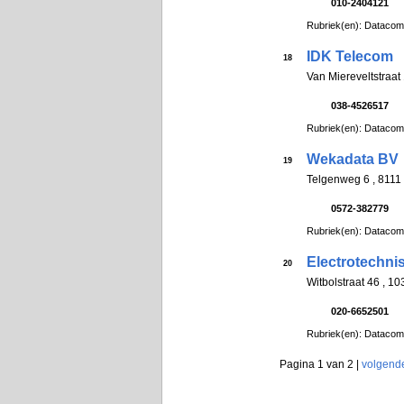
010-2404121
Rubriek(en): Datacom
IDK Telecom
18
Van Miereveltstraa
038-4526517
Rubriek(en): Datacom
Wekadata BV
19
Telgenweg 6 , 811
0572-382779
Rubriek(en): Datacom
Electrotechni
20
Witbolstraat 46 ,
020-6652501
Rubriek(en): Datacom
Pagina 1 van 2 |
volgend