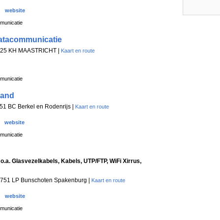
website
municatie
atacommunicatie
225 KH MAASTRICHT |
Kaart en route
municatie
land
51 BC Berkel en Rodenrijs |
Kaart en route
website
municatie
o.a. Glasvezelkabels, Kabels, UTP/FTP, WiFi Xirrus,
3751 LP Bunschoten Spakenburg |
Kaart en route
website
municatie