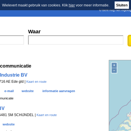
Wielevert maakt gebruik van cookies. Klik
hier
voor meer informatie.
Sluiten
U bent nog niet ingelo
E-mail nieuwsbrief
n
Blader in de merken
Persberichten
Waar
+
acommunicatie
–
Industrie BV
6716 AE Ede gld |
Kaart en route
e-mail
website
informatie aanvragen
municatie
BV
, 5481 SM SCHIJNDEL |
Kaart en route
website