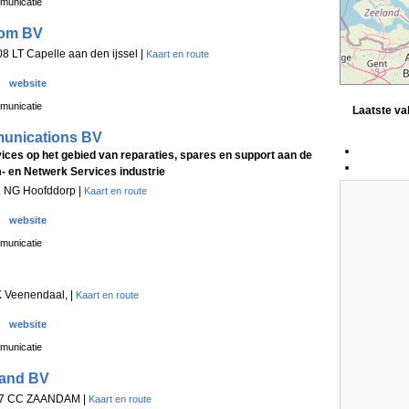
municatie
com BV
8 LT Capelle aan den ijssel |
Kaart en route
website
municatie
Laatste v
unications BV
ices op het gebied van reparaties, spares en support aan de
- en Netwerk Services industrie
2 NG Hoofddorp |
Kaart en route
website
municatie
K Veenendaal, |
Kaart en route
website
municatie
land BV
507 CC ZAANDAM |
Kaart en route