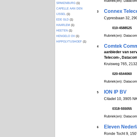
Rubriek(en): Datacom
SPAKENBURG
(1)
CAPELLE AAN DEN
Connex Tele
3
IJSSEL
(1)
Cypresbaan 32, 290
EDE GLD
(1)
HAARLEM
(1)
010-4588525
HEETEN
(1)
Rubriek(en): Datacom
HENGELO OV
(1)
HIPPOLYTUSHOEF
(1)
Comtek Comm
4
aanbieder van serv
Telecom-, Datacom
Kruisweg 765, 213
020-6544060
Rubriek(en): Datacom
ION IP BV
5
Citadel 10, 3905 N
0318-555055
Rubriek(en): Datacom
Eleven Neder
6
Ronde Tocht 9, 1