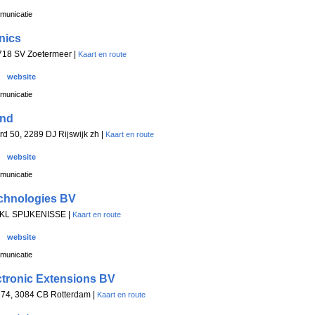
municatie
nics
718 SV Zoetermeer |
Kaart en route
website
municatie
and
d 50, 2289 DJ Rijswijk zh |
Kaart en route
website
municatie
echnologies BV
 KL SPIJKENISSE |
Kaart en route
website
municatie
tronic Extensions BV
74, 3084 CB Rotterdam |
Kaart en route