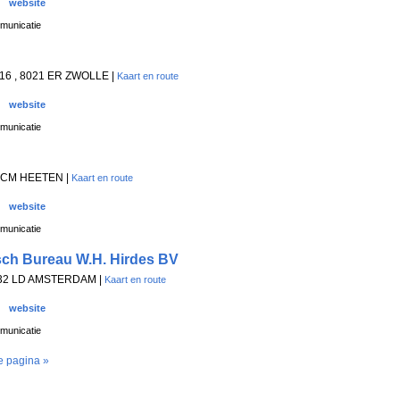
website
municatie
t 16 , 8021 ER ZWOLLE |
Kaart en route
website
municatie
1 CM HEETEN |
Kaart en route
website
municatie
sch Bureau W.H. Hirdes BV
 1032 LD AMSTERDAM |
Kaart en route
website
municatie
e pagina »