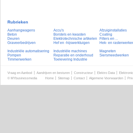
Rubrieken
Aanhangwagens
Accu's
Afzuiginstallaties
Beton
Borstels en kwasten
Coating
Deuren
Elektrotechnische artikelen
Filters en ...
Graveerbedrijven
Hef en -hijswerktuigen
Hek- en rasterwerke
Industriële automatisering
Industriële machines
Magneten
Pompen
Reparatie en onderhoud
Siersmeedwerken
Timmerwerken
Toelevering Industrie
Vraag en Aanbod
Aandrijven en besturen
Constructeur
Elektro Data
Elektroni
©
MYbusinessmedia
Home
Sitemap
Contact
Algemene Voorwaarden
Pri