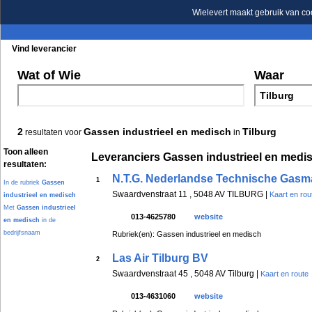
Wielevert maakt gebruik van co
Vind leverancier
Blader in de rubrieken
Blader in de merken
Wat of Wie
Waar
2
Gassen industrieel en medisch
Tilburg
resultaten voor
in
Toon alleen
Leveranciers Gassen industrieel en medis
resultaten:
N.T.G. Nederlandse Technische Gasm
1
In de rubriek
Gassen
Swaardvenstraat 11 , 5048 AV TILBURG |
Kaart en rou
industrieel en medisch
Met
Gassen industrieel
013-4625780
website
en medisch
in de
bedrijfsnaam
Rubriek(en): Gassen industrieel en medisch
Las Air Tilburg BV
2
Swaardvenstraat 45 , 5048 AV Tilburg |
Kaart en route
013-4631060
website