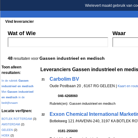
Wielevert maakt gebruik van co
Vind leverancier
Blader in de rubrieken
Blader in de merken
Wat of Wie
Waar
48
Gassen industrieel en medisch
resultaten voor
Toon alleen
Leveranciers Gassen industrieel en medi
resultaten:
Carbolim BV
21
In de rubriek
Gassen
Oude Postbaan 20 , 6167 RG GELEEN |
Kaart en rout
industrieel en medisch
Met
Gassen industrieel
046-4268060
en medisch
in de
bedrijfsnaam
Rubriek(en): Gassen industrieel en medisch
Locatie verfijnen:
Exxon Chemical International Market
22
BOTLEK ROTTERDAM
(3)
Botlekweg 121 /HAVENN-240, 3197 KA BOTLEK 
AMSTERDAM
(2)
GELEEN
(2)
0181-255600
HOEK
(2)