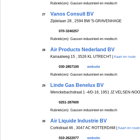
Rubriek(en): Gassen industrieel en medisch
Vanos Consult BV
27
Zijdelaan 28 , 2594 BW 'S-GRAVENHAGE
070-3240257
Rubriek(en): Gassen industrieel en medisch
Air Products Nederland BV
28
Kanaalweg 15 , 3526 KL UTRECHT |
Kaart en route
030-2857100
website
Rubriek(en): Gassen industrieel en medisch
Linde Gas Benelux BV
29
Wenckebachstraat 1 -4/D-16, 1951 JZ VELSEN-NO
0251-287600
Rubriek(en): Gassen industrieel en medisch
Air Liquide Industrie BV
30
Corkstraat 46 , 3047 AC ROTTERDAM |
Kaart en route
010-2622077
website