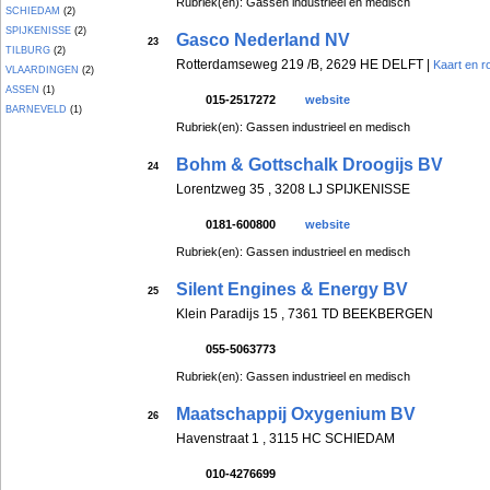
Rubriek(en): Gassen industrieel en medisch
SCHIEDAM
(2)
SPIJKENISSE
(2)
Gasco Nederland NV
23
TILBURG
(2)
Rotterdamseweg 219 /B, 2629 HE DELFT |
Kaart en r
VLAARDINGEN
(2)
ASSEN
(1)
015-2517272
website
BARNEVELD
(1)
Rubriek(en): Gassen industrieel en medisch
Bohm & Gottschalk Droogijs BV
24
Lorentzweg 35 , 3208 LJ SPIJKENISSE
0181-600800
website
Rubriek(en): Gassen industrieel en medisch
Silent Engines & Energy BV
25
Klein Paradijs 15 , 7361 TD BEEKBERGEN
055-5063773
Rubriek(en): Gassen industrieel en medisch
Maatschappij Oxygenium BV
26
Havenstraat 1 , 3115 HC SCHIEDAM
010-4276699