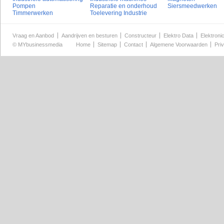
Pompen
Reparatie en onderhoud
Siersmeedwerken
Timmerwerken
Toelevering Industrie
Vraag en Aanbod
Aandrijven en besturen
Constructeur
Elektro Data
Elektroni
©
MYbusinessmedia
Home
Sitemap
Contact
Algemene Voorwaarden
Pri