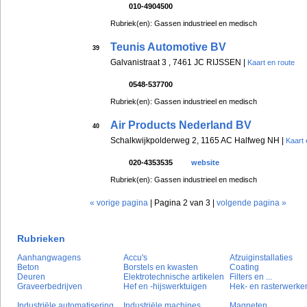
010-4904500
Rubriek(en): Gassen industrieel en medisch
Teunis Automotive BV
39
Galvanistraat 3 , 7461 JC RIJSSEN |
Kaart en route
0548-537700
Rubriek(en): Gassen industrieel en medisch
Air Products Nederland BV
40
Schalkwijkpolderweg 2, 1165 AC Halfweg NH |
Kaart 
020-4353535
website
Rubriek(en): Gassen industrieel en medisch
« vorige pagina
| Pagina 2 van 3 |
volgende pagina »
Rubrieken
Aanhangwagens
Accu's
Afzuiginstallaties
Beton
Borstels en kwasten
Coating
Deuren
Elektrotechnische artikelen
Filters en ...
Graveerbedrijven
Hef en -hijswerktuigen
Hek- en rasterwerke
Industriële automatisering
Industriële machines
Magneten