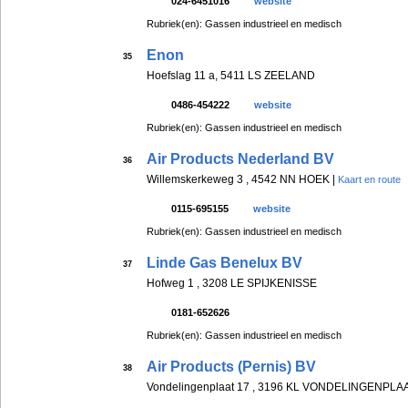
024-6451016
website
Rubriek(en): Gassen industrieel en medisch
Enon
35
Hoefslag 11 a, 5411 LS ZEELAND
0486-454222
website
Rubriek(en): Gassen industrieel en medisch
Air Products Nederland BV
36
Willemskerkeweg 3 , 4542 NN HOEK |
Kaart en route
0115-695155
website
Rubriek(en): Gassen industrieel en medisch
Linde Gas Benelux BV
37
Hofweg 1 , 3208 LE SPIJKENISSE
0181-652626
Rubriek(en): Gassen industrieel en medisch
Air Products (Pernis) BV
38
Vondelingenplaat 17 , 3196 KL VONDELINGENPLA