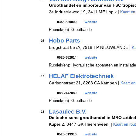
Groothandel en importeur van FSC tropis
2e Industrieweg 19, 3411 ME Lopik |
Kaart en
0348-820000
website
Rubriek(en): Groothandel
Hobo Parts
16
Brugstraat 85 /A, 7918 TP NIEUWLANDE |
Ka
0528-352814
website
Rubriek(en): Hydraulische apparaten en installati
HELAF Elektrotechniek
17
Carlsonstraat 21, 8263 CA Kampen |
Kaart en
088-2442880
website
Rubriek(en): Groothandel
Lasaulec B.V.
18
De technische groothandel in MRO-artikel
Kûper 2, 8447 GK Heerenveen, |
Kaart en rou
0513-619916
website