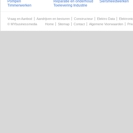
Pompen
Reparatie en onderhoud
Siersmeedwerken
Timmerwerken
Toelevering Industrie
Vraag en Aanbod
Aandrijven en besturen
Constructeur
Elektro Data
Elektroni
©
MYbusinessmedia
Home
Sitemap
Contact
Algemene Voorwaarden
Pri