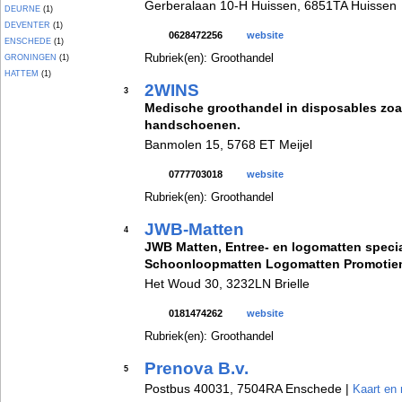
Gerberalaan 10-H Huissen, 6851TA Huissen
DEURNE
(1)
DEVENTER
(1)
0628472256
website
ENSCHEDE
(1)
Rubriek(en): Groothandel
GRONINGEN
(1)
HATTEM
(1)
2WINS
3
Medische groothandel in disposables zo
handschoenen.
Banmolen 15, 5768 ET Meijel
0777703018
website
Rubriek(en): Groothandel
JWB-Matten
4
JWB Matten, Entree- en logomatten specia
Schoonloopmatten Logomatten Promotie
Het Woud 30, 3232LN Brielle
0181474262
website
Rubriek(en): Groothandel
Prenova B.v.
5
Postbus 40031, 7504RA Enschede |
Kaart en 