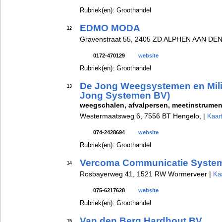
Rubriek(en): Groothandel
EDMO MODA
12
Gravenstraat 55, 2405 ZD ALPHEN AAN DEN
0172-470129
website
Rubriek(en): Groothandel
De Jong Weegsystemen en Mil
13
Jong Systemen BV)
weegschalen, afvalpersen, meetinstrume
Westermaatsweg 6, 7556 BT Hengelo, |
Kaart
074-2428694
website
Rubriek(en): Groothandel
Vercoma Communicatie Syste
14
Rosbayerweg 41, 1521 RW Wormerveer |
Kaa
075-6217628
website
Rubriek(en): Groothandel
Van den Berg Hardhout BV
15