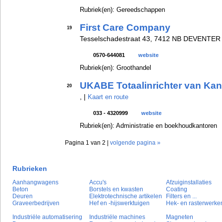
Rubriek(en): Gereedschappen
First Care Company
19
Tesselschadestraat 43, 7412 NB DEVENTER
0570-644081
website
Rubriek(en): Groothandel
UKABE Totaalinrichter van Kan
20
, |
Kaart en route
033 - 4320999
website
Rubriek(en): Administratie en boekhoudkantoren
Pagina 1 van 2 |
volgende pagina »
Rubrieken
Aanhangwagens
Accu's
Afzuiginstallaties
Beton
Borstels en kwasten
Coating
Deuren
Elektrotechnische artikelen
Filters en ...
Graveerbedrijven
Hef en -hijswerktuigen
Hek- en rasterwerke
Industriële automatisering
Industriële machines
Magneten