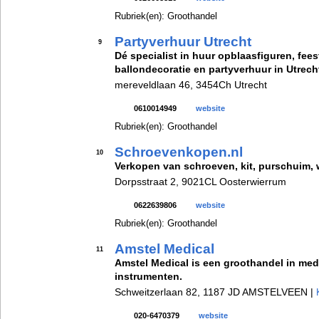
Rubriek(en): Groothandel
Partyverhuur Utrecht
9
Dé specialist in huur opblaasfiguren, fees
ballondecoratie en partyverhuur in Utrech
mereveldlaan 46, 3454Ch Utrecht
0610014949
website
Rubriek(en): Groothandel
Schroevenkopen.nl
10
Verkopen van schroeven, kit, purschuim,
Dorpsstraat 2, 9021CL Oosterwierrum
0622639806
website
Rubriek(en): Groothandel
Amstel Medical
11
Amstel Medical is een groothandel in me
instrumenten.
Schweitzerlaan 82, 1187 JD AMSTELVEEN |
020-6470379
website