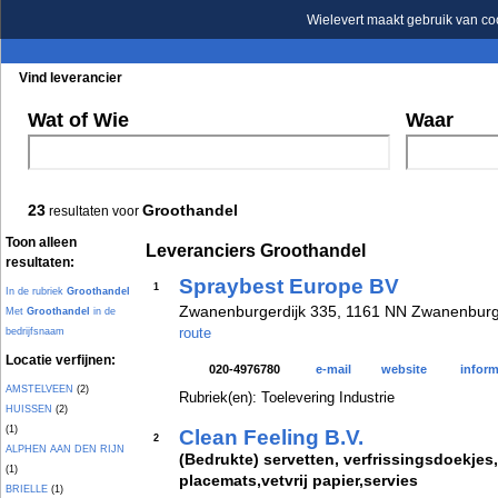
Wielevert maakt gebruik van co
Vind leverancier
Blader in de rubrieken
Blader in de merken
Wat of Wie
Waar
23
Groothandel
resultaten voor
Toon alleen
Leveranciers Groothandel
resultaten:
Spraybest Europe BV
1
In de rubriek
Groothandel
Zwanenburgerdijk 335, 1161 NN Zwanenburg
Met
Groothandel
in de
route
bedrijfsnaam
Locatie verfijnen:
020-4976780
e-mail
website
inform
AMSTELVEEN
(2)
Rubriek(en): Toelevering Industrie
HUISSEN
(2)
(1)
Clean Feeling B.V.
2
ALPHEN AAN DEN RIJN
(Bedrukte) servetten, verfrissingsdoekjes
(1)
placemats,vetvrij papier,servies
BRIELLE
(1)