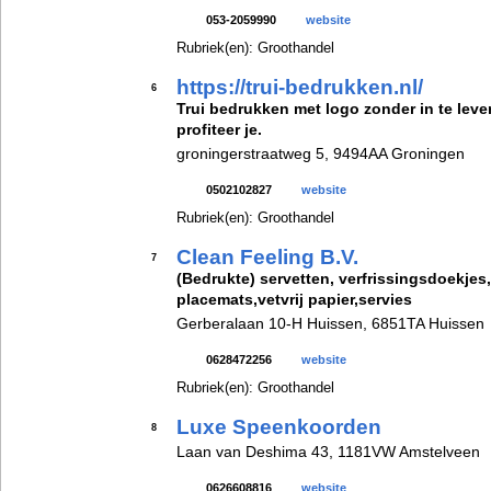
053-2059990
website
Rubriek(en): Groothandel
https://trui-bedrukken.nl/
6
Trui bedrukken met logo zonder in te lever
profiteer je.
groningerstraatweg 5, 9494AA Groningen
0502102827
website
Rubriek(en): Groothandel
Clean Feeling B.V.
7
(Bedrukte) servetten, verfrissingsdoekjes
placemats,vetvrij papier,servies
Gerberalaan 10-H Huissen, 6851TA Huissen
0628472256
website
Rubriek(en): Groothandel
Luxe Speenkoorden
8
Laan van Deshima 43, 1181VW Amstelveen
0626608816
website