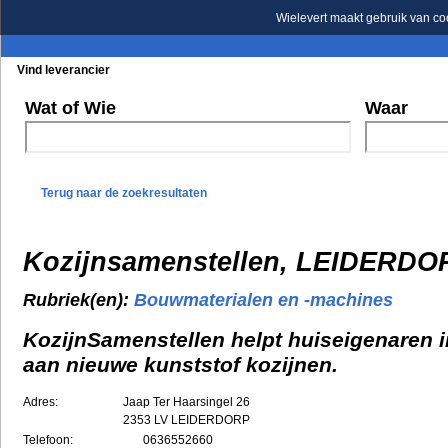
Wielevert maakt gebruik van co
Vind leverancier
Blader in de rubrieken
Blader in de merken
Wat of Wie
Waar
Terug naar de zoekresultaten
Kozijnsamenstellen, LEIDERDO
Rubriek(en):
Bouwmaterialen en -machines
KozijnSamenstellen helpt huiseigenaren i
aan nieuwe kunststof kozijnen.
Adres:
Jaap Ter Haarsingel 26
2353 LV
LEIDERDORP
Telefoon:
0636552660