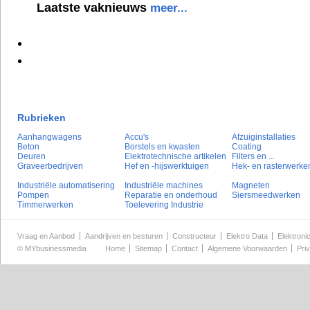
Laatste vaknieuws
meer...
Rubrieken
Aanhangwagens
Accu's
Afzuiginstallaties
Beton
Borstels en kwasten
Coating
Deuren
Elektrotechnische artikelen
Filters en ...
Graveerbedrijven
Hef en -hijswerktuigen
Hek- en rasterwerke
Industriële automatisering
Industriële machines
Magneten
Pompen
Reparatie en onderhoud
Siersmeedwerken
Timmerwerken
Toelevering Industrie
Vraag en Aanbod
Aandrijven en besturen
Constructeur
Elektro Data
Elektroni
©
MYbusinessmedia
Home
Sitemap
Contact
Algemene Voorwaarden
Pri