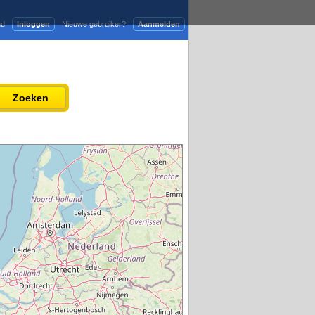
gd
Inloggen
Nieuwe gebruiker?
Aanmelden
Adverteren
Persbericht plaatsen
Zoeken