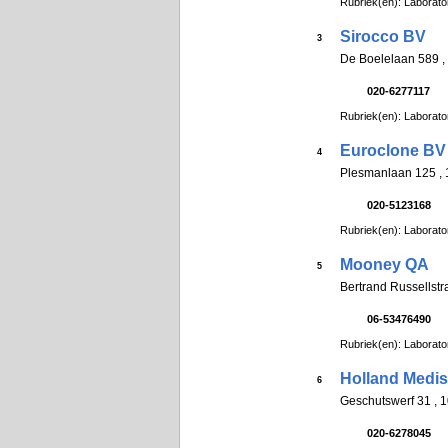
Rubriek(en): Laborato
Sirocco BV
3
De Boelelaan 589
020-6277117
Rubriek(en): Laborato
Euroclone BV
4
Plesmanlaan 125 
020-5123168
Rubriek(en): Laborato
Mooney QA
5
Bertrand Russells
06-53476490
Rubriek(en): Laborato
Holland Medi
6
Geschutswerf 31 
020-6278045