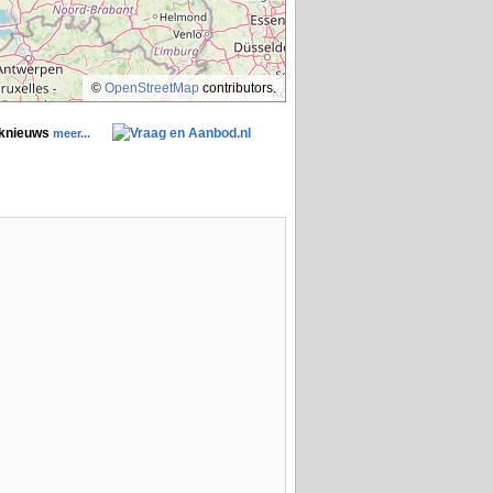
©
OpenStreetMap
contributors.
aknieuws
meer...