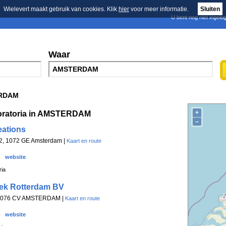
Wielevert maakt gebruik van cookies. Klik
hier
voor meer informatie.
Sluiten
U bent nog niet ingelo
E-mail nieuwsbrief
n
Blader in de merken
Persberichten
Waar
RDAM
+
oratoria in AMSTERDAM
–
eations
2, 1072 GE Amsterdam |
Kaart en route
website
ria
iek Rotterdam BV
, 1076 CV AMSTERDAM |
Kaart en route
website