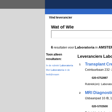
Vind leverancier
Blader in de rubrieke
Wat of Wie
6
Laboratoria
AMSTE
resultaten voor
in
Toon alleen
Leveranciers Lab
resultaten:
Transplant Cr
1
In de rubriek
Laboratoria
Ceintuurbaan 232 -
Met
Laboratoria
in de
bedrijfsnaam
020-6752887
Rubriek(en): Laborato
MRI Diagnost
2
IJsbaanpad 10 /B
020-5703500