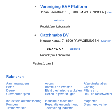
Vereniging BVF Platform
7
Johan Beenstraat 10 , 6708 SM WAGENINGEN |
Kaar
website
Rubriek(en): Laboratoria
Catchmabs BV
8
Nieuwe Kanaal 7 , 6709 PA WAGENINGEN |
Kaart en
0317-467777
website
Rubriek(en): Laboratoria
Pagina 1 van 1
Rubrieken
Aanhangwagens
Accu's
Afzuiginstallaties
Beton
Borstels en kwasten
Coating
Deuren
Elektrotechnische artikelen
Filters en ...
Graveerbedrijven
Hef en -hijswerktuigen
Hek- en rasterwerke
Industriële automatisering
Industriële machines
Magneten
Pompen
Reparatie en onderhoud
Siersmeedwerken
Timmerwerken
Toelevering Industrie