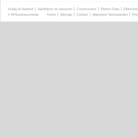
Vraag en Aanbod
Aandrijven en besturen
Constructeur
Elektro Data
Elektroni
©
MYbusinessmedia
Home
Sitemap
Contact
Algemene Voorwaarden
Pri