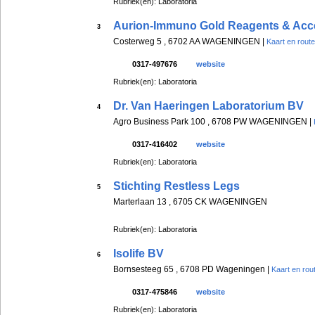
Rubriek(en): Laboratoria
Aurion-Immuno Gold Reagents & Acc
3
Costerweg 5 , 6702 AA WAGENINGEN |
Kaart en route
0317-497676
website
Rubriek(en): Laboratoria
Dr. Van Haeringen Laboratorium BV
4
Agro Business Park 100 , 6708 PW WAGENINGEN |
0317-416402
website
Rubriek(en): Laboratoria
Stichting Restless Legs
5
Marterlaan 13 , 6705 CK WAGENINGEN
Rubriek(en): Laboratoria
Isolife BV
6
Bornsesteeg 65 , 6708 PD Wageningen |
Kaart en rou
0317-475846
website
Rubriek(en): Laboratoria