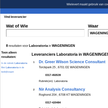
Wielevert maakt gebruik van co
Vind leverancier
Blader in de rubrieken
Blader in de merken
Wat of Wie
Waar
8
Laboratoria
WAGENINGEN
resultaten voor
in
Toon alleen
Leveranciers Laboratoria in WAGENINGE
resultaten:
Dr. Greer Wilson Science Consultant
1
In de rubriek
Laboratoria
Torckpark 25 , 6701 EE WAGENINGEN
Met
Laboratoria
in de
bedrijfsnaam
0317-450539
Rubriek(en): Laboratoria
Nir Analysis Consultancy
2
Roghorst 204 , 6708 KT WAGENINGEN
0317-420484