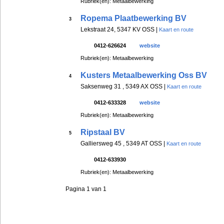
Rubriek(en): Metaalbewerking
Ropema Plaatbewerking BV
3
Lekstraat 24, 5347 KV OSS |
Kaart en route
0412-626624
website
Rubriek(en): Metaalbewerking
Kusters Metaalbewerking Oss BV
4
Saksenweg 31 , 5349 AX OSS |
Kaart en route
0412-633328
website
Rubriek(en): Metaalbewerking
Ripstaal BV
5
Galliersweg 45 , 5349 AT OSS |
Kaart en route
0412-633930
Rubriek(en): Metaalbewerking
Pagina 1 van 1