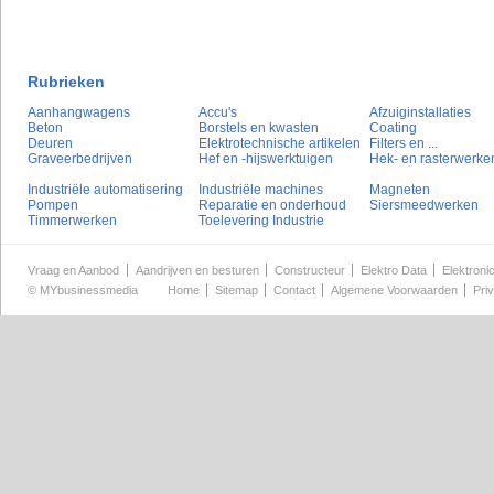
Rubrieken
Aanhangwagens
Accu's
Afzuiginstallaties
Beton
Borstels en kwasten
Coating
Deuren
Elektrotechnische artikelen
Filters en ...
Graveerbedrijven
Hef en -hijswerktuigen
Hek- en rasterwerke
Industriële automatisering
Industriële machines
Magneten
Pompen
Reparatie en onderhoud
Siersmeedwerken
Timmerwerken
Toelevering Industrie
Vraag en Aanbod
Aandrijven en besturen
Constructeur
Elektro Data
Elektroni
©
MYbusinessmedia
Home
Sitemap
Contact
Algemene Voorwaarden
Pri