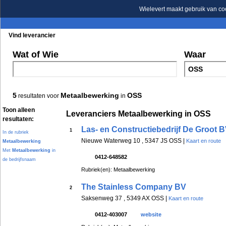
Wielevert maakt gebruik van co
Vind leverancier
Blader in de rubrieken
Blader in de merken
Wat of Wie
Waar
5
Metaalbewerking
OSS
resultaten voor
in
Toon alleen
Leveranciers Metaalbewerking in OSS
resultaten:
Las- en Constructiebedrijf De Groot 
1
In de rubriek
Nieuwe Waterweg 10 , 5347 JS OSS |
Kaart en route
Metaalbewerking
Met
Metaalbewerking
in
0412-648582
de bedrijfsnaam
Rubriek(en): Metaalbewerking
The Stainless Company BV
2
Saksenweg 37 , 5349 AX OSS |
Kaart en route
0412-403007
website