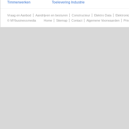
Timmerwerken
Toelevering Industrie
Vraag en Aanbod
Aandrijven en besturen
Constructeur
Elektro Data
Elektroni
©
MYbusinessmedia
Home
Sitemap
Contact
Algemene Voorwaarden
Pri