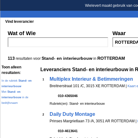
Wielevert maakt gebruik van co
Vind leverancier
Blader in de rubrieken
Blader in de merken
Wat of Wie
Waar
113
Stand- en interieurbouw
ROTTERDAM
resultaten voor
in
Toon alleen
Leveranciers Stand- en interieurbouw 
resultaten:
Multiplex Interieur & Betimmeringen
1
In de rubriek
Stand- en
Breitnerstraat 101 /C, 3015 XE ROTTERDAM |
Kaart 
interieurbouw
Met
Stand- en
010-4365046
interieurbouw
in de
bedrijfsnaam
Rubriek(en): Stand- en interieurbouw
Daily Duty Montage
2
Prinses Margrietlaan 73 /A, 3051 AR ROTTERDAM |
010-4613641