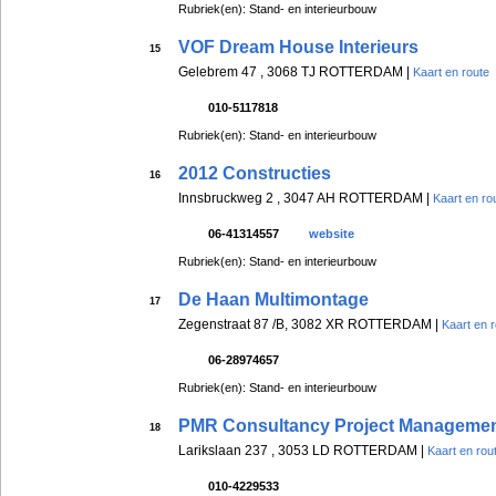
Rubriek(en): Stand- en interieurbouw
VOF Dream House Interieurs
15
Gelebrem 47 , 3068 TJ ROTTERDAM |
Kaart en route
010-5117818
Rubriek(en): Stand- en interieurbouw
2012 Constructies
16
Innsbruckweg 2 , 3047 AH ROTTERDAM |
Kaart en ro
06-41314557
website
Rubriek(en): Stand- en interieurbouw
De Haan Multimontage
17
Zegenstraat 87 /B, 3082 XR ROTTERDAM |
Kaart en 
06-28974657
Rubriek(en): Stand- en interieurbouw
PMR Consultancy Project Management
18
Larikslaan 237 , 3053 LD ROTTERDAM |
Kaart en rou
010-4229533