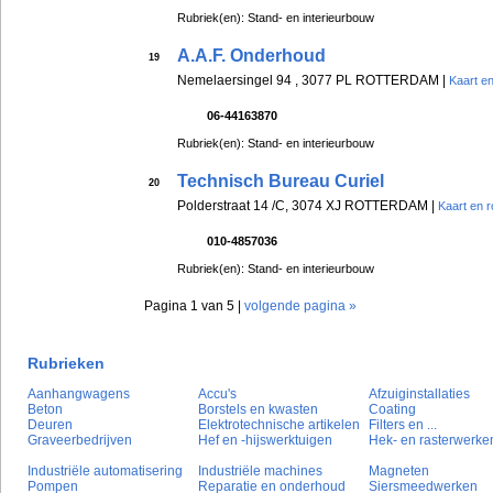
Rubriek(en): Stand- en interieurbouw
A.A.F. Onderhoud
19
Nemelaersingel 94 , 3077 PL ROTTERDAM |
Kaart en
06-44163870
Rubriek(en): Stand- en interieurbouw
Technisch Bureau Curiel
20
Polderstraat 14 /C, 3074 XJ ROTTERDAM |
Kaart en r
010-4857036
Rubriek(en): Stand- en interieurbouw
Pagina 1 van 5 |
volgende pagina »
Rubrieken
Aanhangwagens
Accu's
Afzuiginstallaties
Beton
Borstels en kwasten
Coating
Deuren
Elektrotechnische artikelen
Filters en ...
Graveerbedrijven
Hef en -hijswerktuigen
Hek- en rasterwerke
Industriële automatisering
Industriële machines
Magneten
Pompen
Reparatie en onderhoud
Siersmeedwerken