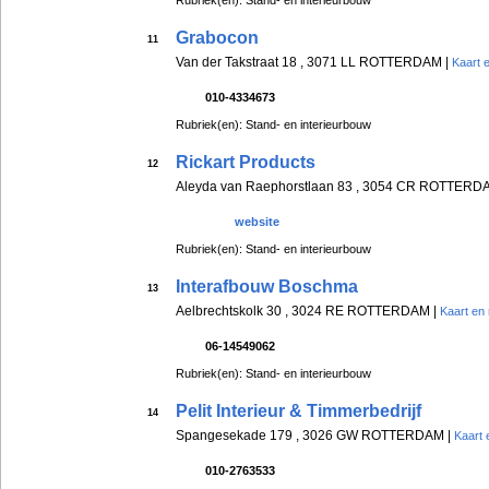
Rubriek(en): Stand- en interieurbouw
Grabocon
11
Van der Takstraat 18 , 3071 LL ROTTERDAM |
Kaart 
010-4334673
Rubriek(en): Stand- en interieurbouw
Rickart Products
12
Aleyda van Raephorstlaan 83 , 3054 CR ROTTERD
website
Rubriek(en): Stand- en interieurbouw
Interafbouw Boschma
13
Aelbrechtskolk 30 , 3024 RE ROTTERDAM |
Kaart en 
06-14549062
Rubriek(en): Stand- en interieurbouw
Pelit Interieur & Timmerbedrijf
14
Spangesekade 179 , 3026 GW ROTTERDAM |
Kaart 
010-2763533