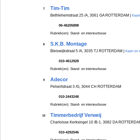
Tim-Tim
7
Bethlehemstraat 25 /A, 3061 GA ROTTERDAM |
Kaart
06-46205898
Rubriek(en): Stand- en interieurbouw
S.K.B. Montage
8
Bleiswijkstraat 5 /A, 3035 TJ ROTTERDAM |
Kaart en 
010-4612928
Rubriek(en): Stand- en interieurbouw
Adecor
9
Pelsertstraat 3 /G, 3044 CH ROTTERDAM
010-2443248
Rubriek(en): Stand- en interieurbouw
Timmerbedrijf Verweij
10
Charloisse Kerksingel 10 /B-1, 3082 DA ROTTERDA
010-4292546