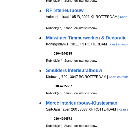
Rubriek(en): Stand- en interieurbouw
RF Interieurbouw
3
Volmarijnstraat 105 /B, 3021 XL ROTTERDAM |
Kaart
Rubriek(en): Stand- en interieurbouw
Midwinter Timmerwerken & Decoratie
4
Koningsdam 1 , 3011 TN ROTTERDAM |
Kaart en rout
010-4144315
Rubriek(en): Stand- en interieurbouw
Smulders Interieurafbouw
5
Kiotoweg 729 , 3047 BG ROTTERDAM |
Kaart en rout
010-4735537
Rubriek(en): Stand- en interieurbouw
Mercé Interieurbouw-Klusjesman
6
Sint-Janshaven 260 , 3087 XH ROTTERDAM |
Kaart 
010-4294573
Rubriek(en): Stand- en interieurbouw