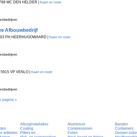
 1788 MC DEN HELDER |
Kaart en route
rsbedrijven
ee Afbouwbedrijf
 1703 PH HEERHUGOWAARD |
Kaart en route
rsbedrijven
, 5915 VP VENLO |
Kaart en route
rsbedrijven
e pagina »
Afzuiginstallaties
Aluminium
Banden
sten
Coating
Compressoren
Containers
e artikelen
Filters en ...
Folies
Gassen indust