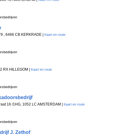
rsbedrijven
e
 79 , 6466 CB KERKRADE |
Kaart en route
rsbedrijven
82 RX HILLEGOM |
Kaart en route
rsbedrijven
kadoorsbedrijf
traat 16 /1HG, 1052 LC AMSTERDAM |
Kaart en route
rsbedrijven
ijf J. Zethof