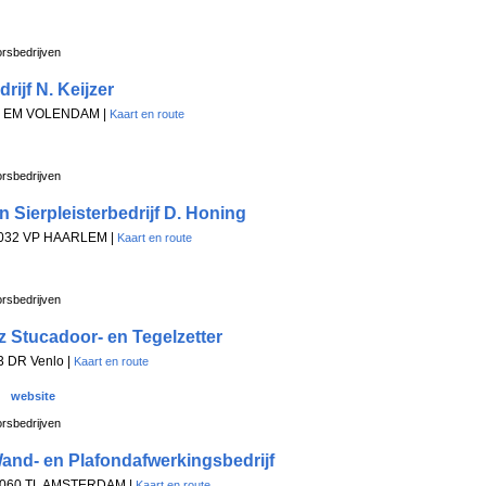
rsbedrijven
ijf N. Keijzer
31 EM VOLENDAM |
Kaart en route
rsbedrijven
 Sierpleisterbedrijf D. Honing
, 2032 VP HAARLEM |
Kaart en route
rsbedrijven
z Stucadoor- en Tegelzetter
3 DR Venlo |
Kaart en route
website
rsbedrijven
nd- en Plafondafwerkingsbedrijf
 1060 TL AMSTERDAM |
Kaart en route