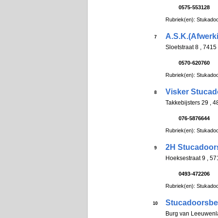
0575-553128
Rubriek(en): Stukadoo
A.S.K.(Afwerk
7
Sloetstraat 8 , 74
0570-620760
Rubriek(en): Stukadoo
Visker Stucad
8
Takkebijsters 29 ,
076-5876644
Rubriek(en): Stukadoo
2H Stucadoor
9
Hoeksestraat 9 , 
0493-472206
Rubriek(en): Stukadoo
Stucadoorsbed
10
Burg van Leeuwen