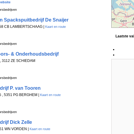
ebsite
rsbedrijven
n Spackspuitbedrijf De Snaijer
1658 CB LAMBERTSCHAAG |
Kaart en route
Laatste v
rsbedrijven
ors- & Onderhoudsbedrijf
-1, 3112 ZE SCHIEDAM
rsbedrijven
rijf P. van Tooren
5 , 5351 PG BERGHEM |
Kaart en route
rsbedrijven
ijf Dick Zelle
7251 WN VORDEN |
Kaart en route