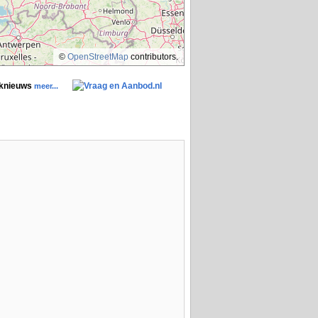
©
OpenStreetMap
contributors.
aknieuws
meer...