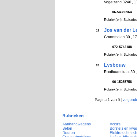
Vogelzand 3246 ,
06-54385964
Rubriek(en): Stukadoo
Jos van der L
19
Graanmolen 30 ,
072-5742188
Rubriek(en): Stukadoo
Lvsbouw
20
Roothaanstraat 30 
06-15255758
Rubriek(en): Stukadoo
Pagina 1 van 5 |
volgend
Rubrieken
Aanhangwagens
Accu's
Beton
Borstels en kwa
Deuren
Elektrotechnisch