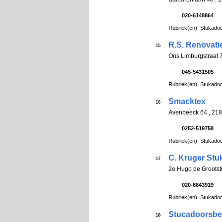
020-6148864
Rubriek(en): Stukadoo
R.S. Renovati
15
Ons Limburgstraat
045-5431505
Rubriek(en): Stukadoo
Smacktex
16
Avenbeeck 64 , 21
0252-519758
Rubriek(en): Stukadoo
C. Kruger Stu
17
2e Hugo de Groots
020-6843919
Rubriek(en): Stukadoo
Stucadoorsbedr
18