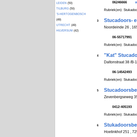
06246666
w
LEIDEN
(50)
TILBURG
(50)
Rubriek(en): Stukadoo
'S-HERTOGENBOSCH
Stucadoors- e
(49)
3
UTRECHT
(49)
Noordeinde 26 , 
HILVERSUM
(42)
06-55717991
Rubriek(en): Stukadoo
"Kat" Stucado
4
Daltonstraat 38 /B
06-14542493
Rubriek(en): Stukadoo
Stucadoorsbed
5
Zevenbergseweg 3
0412-405193
Rubriek(en): Stukadoo
Stukadoorsbedr
6
Hoetinkhof 251 , 