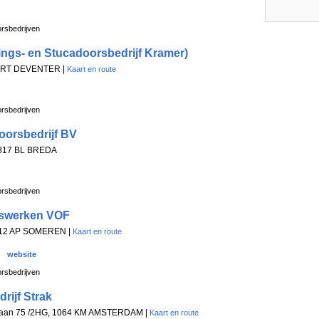
rsbedrijven
ings- en Stucadoorsbedrijf Kramer)
15 RT DEVENTER |
Kaart en route
rsbedrijven
oorsbedrijf BV
 4817 BL BREDA
rsbedrijven
swerken VOF
5712 AP SOMEREN |
Kaart en route
website
rsbedrijven
rijf Strak
laan 75 /2HG, 1064 KM AMSTERDAM |
Kaart en route