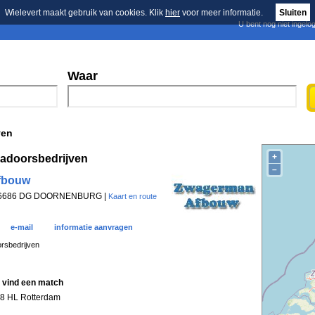
Wielevert maakt gebruik van cookies. Klik
hier
voor meer informatie.
Sluiten
U bent nog niet ingelo
E-mail nieuwsbrief
n
Blader in de merken
Persberichten
Waar
ven
+
kadoorsbedrijven
–
fbouw
, 6686 DG DOORNENBURG |
Kaart en route
e-mail
informatie aanvragen
rsbedrijven
 vind een match
8 HL Rotterdam