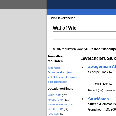
Vind leverancier
Blader in de rubrieke
Wat of Wie
4156
Stukadoorsbedrij
resultaten voor
Toon alleen
Leveranciers Stu
resultaten:
Zwagerman A
1
In de rubriek
Scherpe Hoek 62 
Stukadoorsbedrijven
Met
Stukadoorsbedrijven
in de bedrijfsnaam
0481-425441
Locatie verfijnen:
Rubriek(en): Stukadoo
VOLENDAM
(157)
StucMatch
2
AMSTERDAM
(131)
Stucen & cinewalls
'S-GRAVENHAGE
(109)
Gemshoorn 18, 306
ROTTERDAM
(89)
HAARLEM
(72)