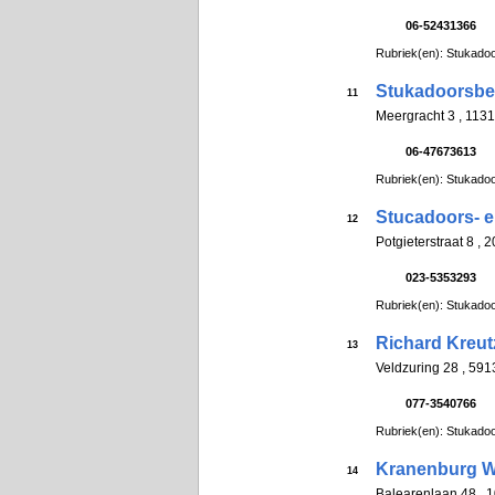
06-52431366
Rubriek(en): Stukadoo
Stukadoorsbedr
11
Meergracht 3 , 11
06-47673613
Rubriek(en): Stukadoo
Stucadoors- en
12
Potgieterstraat 8 
023-5353293
Rubriek(en): Stukadoo
Richard Kreut
13
Veldzuring 28 , 591
077-3540766
Rubriek(en): Stukadoo
Kranenburg Wa
14
Balearenlaan 48 ,