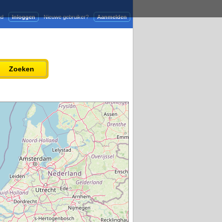
gd
Inloggen
Nieuwe gebruiker?
Aanmelden
Adverteren
Persbericht plaatsen
Zoeken