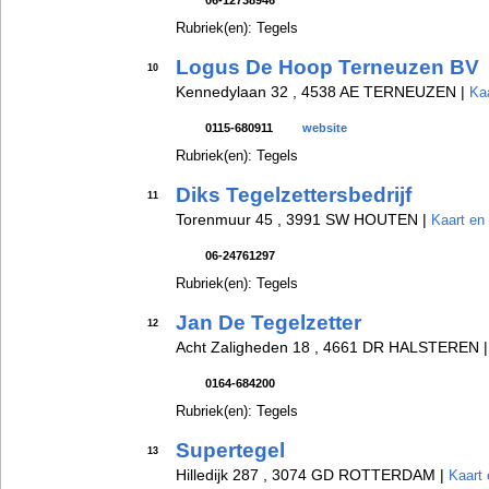
06-12738946
Rubriek(en): Tegels
Logus De Hoop Terneuzen BV
10
Kennedylaan 32 , 4538 AE TERNEUZEN |
Kaa
0115-680911
website
Rubriek(en): Tegels
Diks Tegelzettersbedrijf
11
Torenmuur 45 , 3991 SW HOUTEN |
Kaart en 
06-24761297
Rubriek(en): Tegels
Jan De Tegelzetter
12
Acht Zaligheden 18 , 4661 DR HALSTEREN 
0164-684200
Rubriek(en): Tegels
Supertegel
13
Hilledijk 287 , 3074 GD ROTTERDAM |
Kaart 