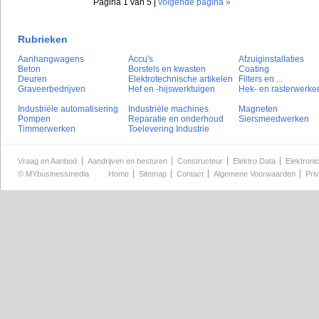
Pagina 1 van 5 |
volgende pagina »
Rubrieken
Aanhangwagens
Accu's
Afzuiginstallaties
Beton
Borstels en kwasten
Coating
Deuren
Elektrotechnische artikelen
Filters en ...
Graveerbedrijven
Hef en -hijswerktuigen
Hek- en rasterwerke
Industriële automatisering
Industriële machines
Magneten
Pompen
Reparatie en onderhoud
Siersmeedwerken
Timmerwerken
Toelevering Industrie
Vraag en Aanbod
Aandrijven en besturen
Constructeur
Elektro Data
Elektroni
©
MYbusinessmedia
Home
Sitemap
Contact
Algemene Voorwaarden
Pri