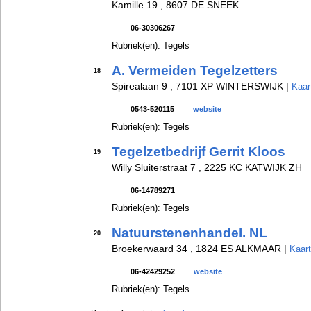
Kamille 19 , 8607 DE SNEEK
06-30306267
Rubriek(en): Tegels
A. Vermeiden Tegelzetters
18
Spirealaan 9 , 7101 XP WINTERSWIJK |
Kaar
0543-520115
website
Rubriek(en): Tegels
Tegelzetbedrijf Gerrit Kloos
19
Willy Sluiterstraat 7 , 2225 KC KATWIJK ZH
06-14789271
Rubriek(en): Tegels
Natuurstenenhandel. NL
20
Broekerwaard 34 , 1824 ES ALKMAAR |
Kaart
06-42429252
website
Rubriek(en): Tegels