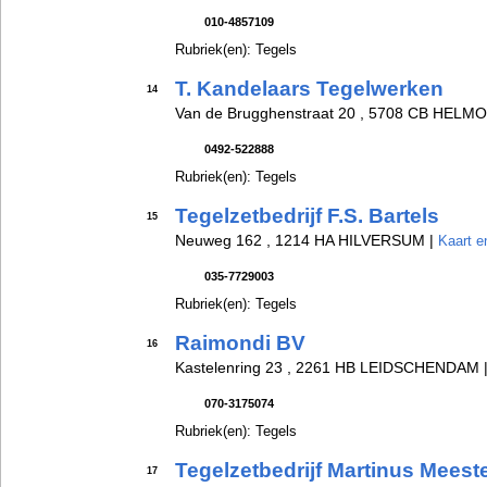
010-4857109
Rubriek(en): Tegels
T. Kandelaars Tegelwerken
14
Van de Brugghenstraat 20 , 5708 CB HELM
0492-522888
Rubriek(en): Tegels
Tegelzetbedrijf F.S. Bartels
15
Neuweg 162 , 1214 HA HILVERSUM |
Kaart e
035-7729003
Rubriek(en): Tegels
Raimondi BV
16
Kastelenring 23 , 2261 HB LEIDSCHENDAM 
070-3175074
Rubriek(en): Tegels
Tegelzetbedrijf Martinus Meest
17