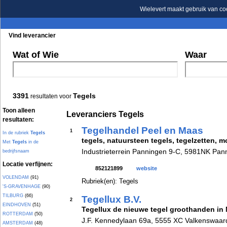
Wielevert maakt gebruik van co
Vind leverancier
Blader in de rubrieken
Blader in de merken
Wat of Wie
Waar
3391
Tegels
resultaten voor
Toon alleen
Leveranciers Tegels
resultaten:
Tegelhandel Peel en Maas
1
In de rubriek
Tegels
tegels, natuursteen tegels, tegelzetten, m
Met
Tegels
in de
Industrieterrein Panningen 9-C, 5981NK Pan
bedrijfsnaam
Locatie verfijnen:
852121899
website
VOLENDAM
(91)
Rubriek(en): Tegels
'S-GRAVENHAGE
(90)
TILBURG
(66)
Tegellux B.V.
2
EINDHOVEN
(51)
Tegellux de nieuwe tegel groothanden in 
ROTTERDAM
(50)
J.F. Kennedylaan 69a, 5555 XC Valkenswaar
AMSTERDAM
(48)