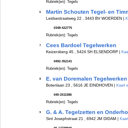
Rubriek(en): Tegels
Martin Schouten Tegel- en Timm
6
Leidsestraatweg 22 , 3443 BV WOERDEN |
K
0348-422775
Rubriek(en): Tegels
Cees Bardoel Tegelwerken
7
Keizersberg 45 , 5424 SH ELSENDORP |
Kaa
0492-352141
Rubriek(en): Tegels
E. van Doremalen Tegelwerken
8
Botenlaan 23 , 5616 JE EINDHOVEN |
Kaart e
040-2511586
Rubriek(en): Tegels
G. & A. Tegelzetten en Onderh
9
Sint Josephstraat 21 , 6942 JM DIDAM |
Kaar