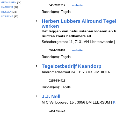
GRONINGEN
(44)
040-2021317
website
HAARLEM
(37)
Rubriek(en): Tegels
RIJSSEN
(34)
UTRECHT
(32)
Herbert Lubbers Allround Tege
3
werken
Het leggen van natuurstenen vloeren en be
ruimtes zoals badkamers ed.
Schatbergstraat 11, 7131 AN Lichtenvoorde 
0544-370118
website
Rubriek(en): Tegels
Tegelzetbedrijf Kaandorp
4
Andromedastraat 34 , 1973 VX IJMUIDEN
0255-534418
Rubriek(en): Tegels
J.J. Nell
5
M C Verloopweg 15 , 3956 BM LEERSUM |
K
0343-461172