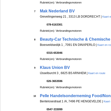
Rubriek(en): Verbrandingsmotoren
Mak Nederland BV
7
Grevelingenweg 21 , 3313 LB DORDRECHT |
Kaart e
078-6163301
Rubriek(en): Verbrandingsmotoren
Beauty-Car Technische & Chemisch
8
Boesveldsedijk 1 , 7091 EN DINXPERLO |
Kaart en ro
0315-653046
Rubriek(en): Verbrandingsmotoren
Klaus Union BV
9
IJsselburcht 3 , 6825 BS ARNHEM |
Kaart en route
026-3653596
Rubriek(en): Verbrandingsmotoren
Pelle Handelsonderneming Food/No
10
Bentelosestraat 1 /A, 7496 PE HENGEVELDE |
Kaart 
0547-333099