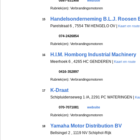
0597-531908
website
Rubriek(en): Verbrandingsmotoren
Handelsonderneming B.L.J. Roosen 
15
Parelstraat 6 , 7554 TM HENGELO OV |
Kaart en route
074-2426854
Rubriek(en): Verbrandingsmotoren
H.I.M. Homborg Industrial Machinery
16
Meerhoek 6 , 4265 HC GENDEREN |
Kaart en route
0416-352897
Rubriek(en): Verbrandingsmotoren
K-Draat
17
Schipluidenseweg 1 /A, 2291 PC WATERINGEN |
Kaa
070-7071081
website
Rubriek(en): Verbrandingsmotoren
Yamaha Motor Distribution BV
18
Bellsingel 2 , 1119 NV Schiphol-Rijk