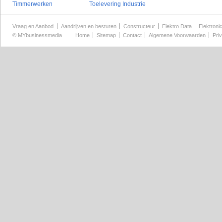
Timmerwerken
Toelevering Industrie
Vraag en Aanbod
Aandrijven en besturen
Constructeur
Elektro Data
Elektroni
©
MYbusinessmedia
Home
Sitemap
Contact
Algemene Voorwaarden
Pri