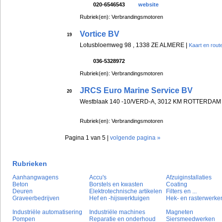
020-6546543
website
Rubriek(en): Verbrandingsmotoren
Vortice BV
19
Lotusbloemweg 98 , 1338 ZE ALMERE |
Kaart en rout
036-5328972
Rubriek(en): Verbrandingsmotoren
JRCS Euro Marine Service BV
20
Westblaak 140 -10/VERD-A, 3012 KM ROTTERDAM
Rubriek(en): Verbrandingsmotoren
Pagina 1 van 5 |
volgende pagina »
Rubrieken
Aanhangwagens
Accu's
Afzuiginstallaties
Beton
Borstels en kwasten
Coating
Deuren
Elektrotechnische artikelen
Filters en ...
Graveerbedrijven
Hef en -hijswerktuigen
Hek- en rasterwerke
Industriële automatisering
Industriële machines
Magneten
Pompen
Reparatie en onderhoud
Siersmeedwerken