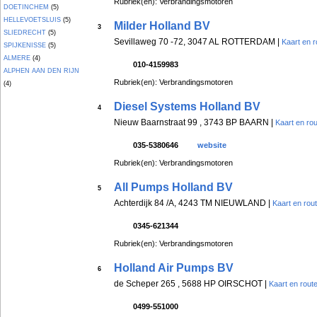
Rubriek(en): Verbrandingsmotoren
DOETINCHEM
(5)
HELLEVOETSLUIS
(5)
Milder Holland BV
3
SLIEDRECHT
(5)
Sevillaweg 70 -72, 3047 AL ROTTERDAM |
Kaart en r
SPIJKENISSE
(5)
ALMERE
(4)
010-4159983
ALPHEN AAN DEN RIJN
Rubriek(en): Verbrandingsmotoren
(4)
Diesel Systems Holland BV
4
Nieuw Baarnstraat 99 , 3743 BP BAARN |
Kaart en ro
035-5380646
website
Rubriek(en): Verbrandingsmotoren
All Pumps Holland BV
5
Achterdijk 84 /A, 4243 TM NIEUWLAND |
Kaart en rou
0345-621344
Rubriek(en): Verbrandingsmotoren
Holland Air Pumps BV
6
de Scheper 265 , 5688 HP OIRSCHOT |
Kaart en rout
0499-551000