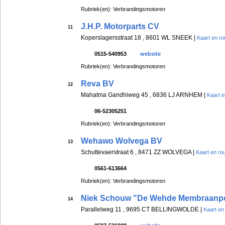
Rubriek(en): Verbrandingsmotoren
J.H.P. Motorparts CV
11
Koperslagersstraat 18 , 8601 WL SNEEK |
Kaart en ro
0515-540953
website
Rubriek(en): Verbrandingsmotoren
Reva BV
12
Mahatma Gandhiweg 45 , 6836 LJ ARNHEM |
Kaart e
06-52305251
Rubriek(en): Verbrandingsmotoren
Wehawo Wolvega BV
13
Schuttevaerstraat 6 , 8471 ZZ WOLVEGA |
Kaart en ro
0561-613664
Rubriek(en): Verbrandingsmotoren
Niek Schouw "De Wehde Membraan
14
Parallelweg 11 , 9695 CT BELLINGWOLDE |
Kaart en