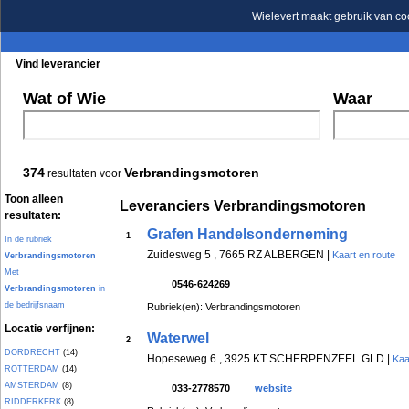
Wielevert maakt gebruik van co
Vind leverancier
Blader in de rubrieken
Blader in de merken
Wat of Wie
Waar
374
Verbrandingsmotoren
resultaten voor
Toon alleen
Leveranciers Verbrandingsmotoren
resultaten:
Grafen Handelsonderneming
1
In de rubriek
Zuidesweg 5 , 7665 RZ ALBERGEN |
Kaart en route
Verbrandingsmotoren
Met
0546-624269
Verbrandingsmotoren
in
de bedrijfsnaam
Rubriek(en): Verbrandingsmotoren
Locatie verfijnen:
Waterwel
2
DORDRECHT
(14)
Hopeseweg 6 , 3925 KT SCHERPENZEEL GLD |
Kaa
ROTTERDAM
(14)
AMSTERDAM
(8)
033-2778570
website
RIDDERKERK
(8)