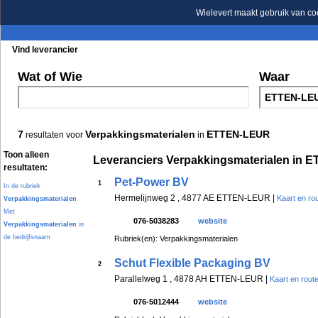
Wielevert maakt gebruik van co
Vind leverancier
Blader in de rubrieken
Blader in de merken
Wat of Wie
Waar
7
Verpakkingsmaterialen
ETTEN-LEUR
resultaten voor
in
Toon alleen
Leveranciers Verpakkingsmaterialen in
resultaten:
Pet-Power BV
1
In de rubriek
Hermelijnweg 2 , 4877 AE ETTEN-LEUR |
Kaart en ro
Verpakkingsmaterialen
Met
076-5038283
website
Verpakkingsmaterialen
in
de bedrijfsnaam
Rubriek(en): Verpakkingsmaterialen
Schut Flexible Packaging BV
2
Parallelweg 1 , 4878 AH ETTEN-LEUR |
Kaart en rout
076-5012444
website