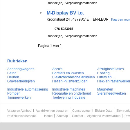
Rubriek(en): Verpakkingsmaterialen
M-Display BV i.o.
7
Kroonstraat 24 , 4879 AV ETTEN-LEUR |
Kaart en rout
076-5023015
Rubriek(en): Verpakkingsmaterialen
Pagina 1 van 1
Rubrieken
Aanhangwagens
Accu's
Afzuiginstallaties
Beton
Borstels en kwasten
Coating
Deuren
Elektrotechnische artikelen
Filters en ...
Graveerbedrijven
Hef en -hijswerktuigen
Hek- en rasterwerke
Industriële automatisering
Industriële machines
Magneten
Pompen
Reparatie en onderhoud
Siersmeedwerken
Timmerwerken
Toelevering Industrie
Vraag en Aanbod
Aandrijven en besturen
Constructeur
Elektro Data
Elektroni
©
MYbusinessmedia
Home
Sitemap
Contact
Algemene Voorwaarden
Pri