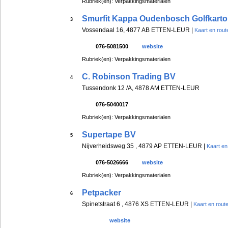
Rubriek(en): Verpakkingsmaterialen
Smurfit Kappa Oudenbosch Golfkart
3
Vossendaal 16, 4877 AB ETTEN-LEUR |
Kaart en rout
076-5081500
website
Rubriek(en): Verpakkingsmaterialen
C. Robinson Trading BV
4
Tussendonk 12 /A, 4878 AM ETTEN-LEUR
076-5040017
Rubriek(en): Verpakkingsmaterialen
Supertape BV
5
Nijverheidsweg 35 , 4879 AP ETTEN-LEUR |
Kaart en
076-5026666
website
Rubriek(en): Verpakkingsmaterialen
Petpacker
6
Spinetstraat 6 , 4876 XS ETTEN-LEUR |
Kaart en rout
website