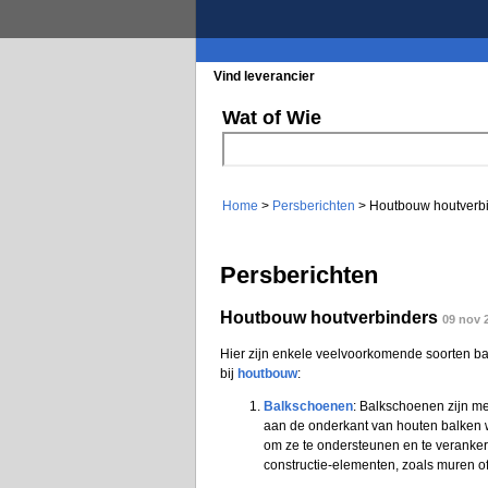
Vind leverancier
Blader in de rubrieke
Wat of Wie
Home
>
Persberichten
> Houtbouw houtverb
Persberichten
Houtbouw houtverbinders
09 nov 
Hier zijn enkele veelvoorkomende soorten ba
bij
houtbouw
:
Balkschoenen
: Balkschoenen zijn m
aan de onderkant van houten balken 
om ze te ondersteunen en te veranke
constructie-elementen, zoals muren o