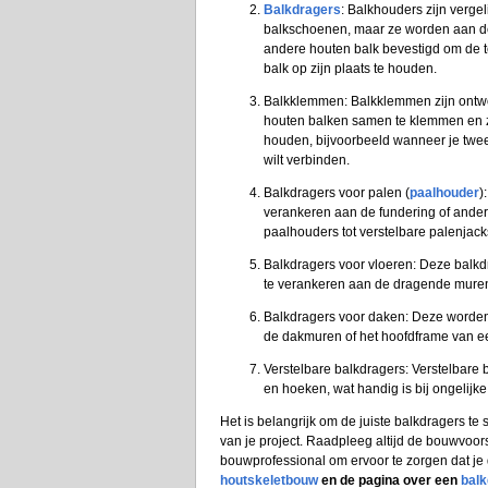
Balkdragers
: Balkhouders zijn vergel
balkschoenen, maar ze worden aan de
andere houten balk bevestigd om de 
balk op zijn plaats te houden.
Balkklemmen: Balkklemmen zijn ont
houten balken samen te klemmen en z
houden, bijvoorbeeld wanneer je twee
wilt verbinden.
Balkdragers voor palen (
paalhouder
)
verankeren aan de fundering of ande
paalhouders tot verstelbare palenjack
Balkdragers voor vloeren: Deze balk
te verankeren aan de dragende mure
Balkdragers voor daken: Deze worden
de dakmuren of het hoofdframe van ee
Verstelbare balkdragers: Verstelbar
en hoeken, wat handig is bij ongelijk
Het is belangrijk om de juiste balkdragers te
van je project. Raadpleeg altijd de bouwvoors
bouwprofessional om ervoor te zorgen dat je 
houtskeletbouw
en de pagina over een
balk