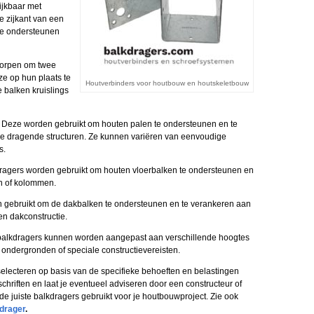
ijkbaar met
 zijkant van een
te ondersteunen
worpen om twee
e op hun plaats te
Houtverbinders voor houtbouw en houtskeletbouw
 balken kruislings
: Deze worden gebruikt om houten palen te ondersteunen en te
re dragende structuren. Ze kunnen variëren van eenvoudige
s.
dragers worden gebruikt om houten vloerbalken te ondersteunen en
n of kolommen.
 gebruikt om de dakbalken te ondersteunen en te verankeren aan
n dakconstructie.
e balkdragers kunnen worden aangepast aan verschillende hoogtes
e ondergronden of speciale constructievereisten.
 selecteren op basis van de specifieke behoeften en belastingen
chriften en laat je eventueel adviseren door een constructeur of
de juiste balkdragers gebruikt voor je houtbouwproject. Zie ook
drager
.