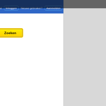
gd
Inloggen
Nieuwe gebruiker?
Aanmelden
Adverteren
Persbericht plaatsen
Zoeken