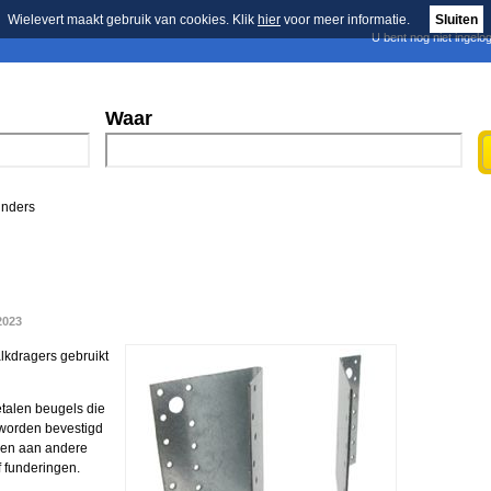
Wielevert maakt gebruik van cookies. Klik
hier
voor meer informatie.
Sluiten
U bent nog niet ingelo
E-mail nieuwsbrief
n
Blader in de merken
Persberichten
Waar
inders
2023
lkdragers gebruikt
etalen beugels die
worden bevestigd
ren aan andere
f funderingen.