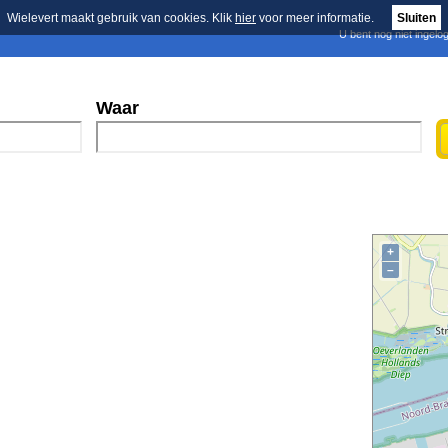
Wielevert maakt gebruik van cookies. Klik
hier
voor meer informatie.
Sluiten
U bent nog niet ingelo
E-mail nieuwsbrief
n
Blader in de merken
Persberichten
Waar
+
–