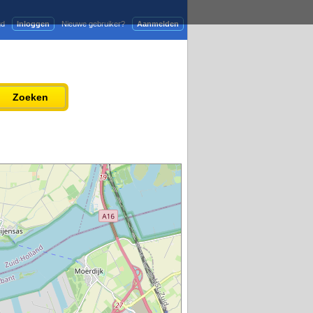
gd
Inloggen
Nieuwe gebruiker?
Aanmelden
Adverteren
Persbericht plaatsen
Zoeken