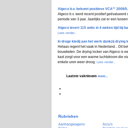
Algeco b.v. bekomt positieve VCA** 2008/5.
Algeco b.v. werd recent positief geëvalueerd 
periode van 3 jaar. Jaarlijks zal er een tusse
Algeco levert 115 units in 4 weken tijd bij 
Lees verder...
In droge kledij aan het werk dankzij drying
Helaas regent het vaak in Nederland... Dit b
bouwketen. De drying locker van Algeco is ee
kast zorgt voor een warme luchtstroom die vi
enkele uren weer droog.
Lees verder...
Laatste vaknieuws
meer...
Rubrieken
Aanhangwagens
Accu's