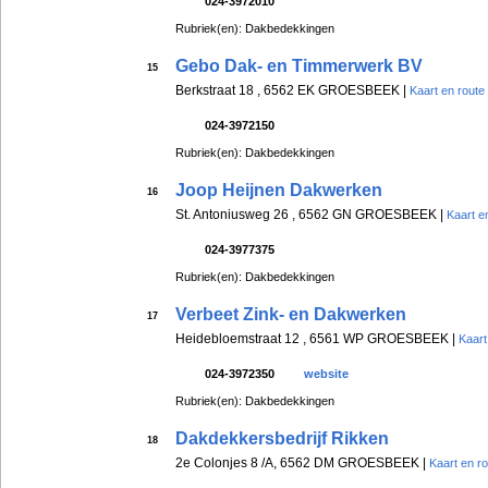
024-3972010
Rubriek(en): Dakbedekkingen
Gebo Dak- en Timmerwerk BV
15
Berkstraat 18 , 6562 EK GROESBEEK |
Kaart en route
024-3972150
Rubriek(en): Dakbedekkingen
Joop Heijnen Dakwerken
16
St. Antoniusweg 26 , 6562 GN GROESBEEK |
Kaart e
024-3977375
Rubriek(en): Dakbedekkingen
Verbeet Zink- en Dakwerken
17
Heidebloemstraat 12 , 6561 WP GROESBEEK |
Kaart
024-3972350
website
Rubriek(en): Dakbedekkingen
Dakdekkersbedrijf Rikken
18
2e Colonjes 8 /A, 6562 DM GROESBEEK |
Kaart en r