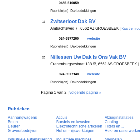
0485-516059
Rubriek(en): Dakbedekkingen
Zwitserloot Dak BV
19
Ambachtsweg 7 , 6562 AZ GROESBEEK |
Kaart en ro
024-3977200
website
Rubriek(en): Dakbedekkingen
Nillessen Uw Dak Is Ons Vak BV
20
Cranenburgsestraat 138 /B, 6561 AS GROESBEEK |
024-3977340
website
Rubriek(en): Dakbedekkingen
Pagina 1 van 2 |
volgende pagina »
Rubrieken
Aanhangwagens
Accu's
Afzuiginstallaties
Beton
Borstels en kwasten
Coating
Deuren
Elektrotechnische artikelen
Filters en ...
Graveerbedrijven
Hef en -hijswerktuigen
Hek- en rasterwerke
Industriële automatisering
Industriële machines
Magneten