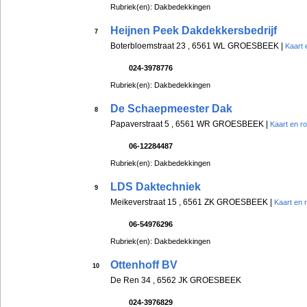
Rubriek(en): Dakbedekkingen
Heijnen Peek Dakdekkersbedrijf
7
Boterbloemstraat 23 , 6561 WL GROESBEEK |
Kaart 
024-3978776
Rubriek(en): Dakbedekkingen
De Schaepmeester Dak
8
Papaverstraat 5 , 6561 WR GROESBEEK |
Kaart en r
06-12284487
Rubriek(en): Dakbedekkingen
LDS Daktechniek
9
Meikeverstraat 15 , 6561 ZK GROESBEEK |
Kaart en 
06-54976296
Rubriek(en): Dakbedekkingen
Ottenhoff BV
10
De Ren 34 , 6562 JK GROESBEEK
024-3976829