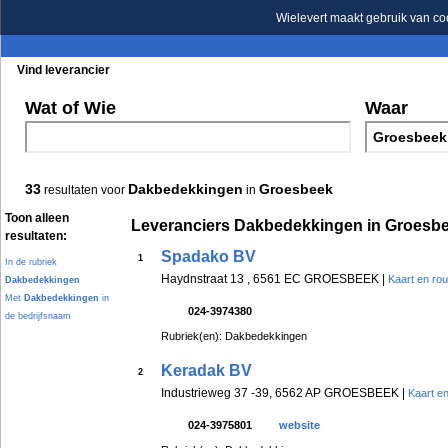
Wielevert maakt gebruik van co
Vind leverancier
Blader in de rubrieken
Blader in de merken
Wat of Wie
Waar
33
Dakbedekkingen
Groesbeek
resultaten voor
in
Toon alleen
Leveranciers Dakbedekkingen in Groesb
resultaten:
Spadako BV
1
In de rubriek
Haydnstraat 13 , 6561 EC GROESBEEK |
Kaart en rou
Dakbedekkingen
Met
Dakbedekkingen
in
024-3974380
de bedrijfsnaam
Rubriek(en): Dakbedekkingen
Keradak BV
2
Industrieweg 37 -39, 6562 AP GROESBEEK |
Kaart en
024-3975801
website