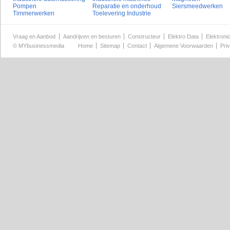
Pompen
Reparatie en onderhoud
Siersmeedwerken
Timmerwerken
Toelevering Industrie
Vraag en Aanbod
Aandrijven en besturen
Constructeur
Elektro Data
Elektroni
©
MYbusinessmedia
Home
Sitemap
Contact
Algemene Voorwaarden
Pri