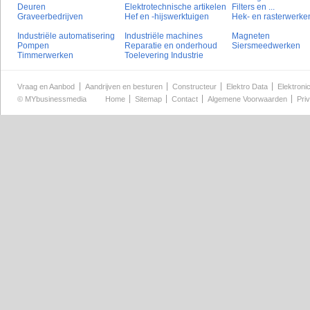
Deuren
Elektrotechnische artikelen
Filters en ...
Graveerbedrijven
Hef en -hijswerktuigen
Hek- en rasterwerke
Industriële automatisering
Industriële machines
Magneten
Pompen
Reparatie en onderhoud
Siersmeedwerken
Timmerwerken
Toelevering Industrie
Vraag en Aanbod
Aandrijven en besturen
Constructeur
Elektro Data
Elektroni
©
MYbusinessmedia
Home
Sitemap
Contact
Algemene Voorwaarden
Pri