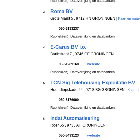
Rubriek(en): Dataverrijking en databanken
Roma BV
3
Grote Markt 5 , 9712 HN GRONINGEN |
Kaart en route
050-3133237
Rubriek(en): Dataverrijking en databanken
E-Carus BV i.o.
4
Barthstraat 7 , 9746 CE GRONINGEN
06-51289160
website
Rubriek(en): Dataverrijking en databanken
TCN Sig Telehousing Exploitatie BV
5
Hoendiepskade 24 , 9718 BG GRONINGEN |
Kaart en
050-3176600
Rubriek(en): Dataverrijking en databanken
Indat Automatisering
6
Roer 65 , 9733 AH GRONINGEN
050-5493123
website