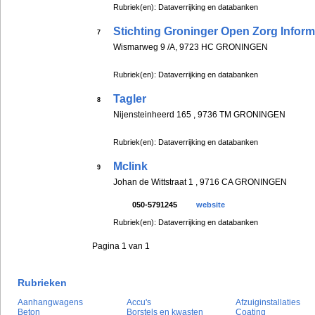
Rubriek(en): Dataverrijking en databanken
Stichting Groninger Open Zorg Infor
7
Wismarweg 9 /A, 9723 HC GRONINGEN
Rubriek(en): Dataverrijking en databanken
Tagler
8
Nijensteinheerd 165 , 9736 TM GRONINGEN
Rubriek(en): Dataverrijking en databanken
Mclink
9
Johan de Wittstraat 1 , 9716 CA GRONINGEN
050-5791245
website
Rubriek(en): Dataverrijking en databanken
Pagina 1 van 1
Rubrieken
Aanhangwagens
Accu's
Afzuiginstallaties
Beton
Borstels en kwasten
Coating