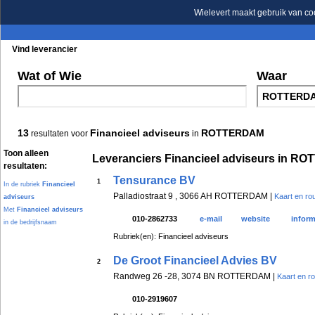
Wielevert maakt gebruik van co
Vind leverancier
Blader in de rubrieken
Blader in de merken
Wat of Wie
Waar
13
Financieel adviseurs
ROTTERDAM
resultaten voor
in
Toon alleen
Leveranciers Financieel adviseurs in 
resultaten:
Tensurance BV
1
In de rubriek
Financieel
Palladiostraat 9 , 3066 AH ROTTERDAM |
Kaart en ro
adviseurs
Met
Financieel adviseurs
010-2862733
e-mail
website
inform
in de bedrijfsnaam
Rubriek(en): Financieel adviseurs
De Groot Financieel Advies BV
2
Randweg 26 -28, 3074 BN ROTTERDAM |
Kaart en r
010-2919607