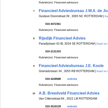
Rubriek(en): Financieel adviseurs
Financieel Adviesbureau J.W.A. de J
7
Gustave Dixonstraat 39 , 3065 NC ROTTERDAM |
Ka
010-4472361
Rubriek(en): Financieel adviseurs
Rijsdijk Financieel Advies
8
Paradijslaan 43 /B, 3034 SE ROTTERDAM |
Kaart en 
010-2131333
Rubriek(en): Financieel adviseurs
Financieel Adviesbureau J.E. Koole
9
Granadoslaan 34 , 3055 RB ROTTERDAM |
Kaart en 
010-4228588
website
Rubriek(en): Financieel adviseurs
A.B. Breedveld Financieel Advies
10
Van Cittersstraat 84 , 3022 LM ROTTERDAM
010-2519139
website