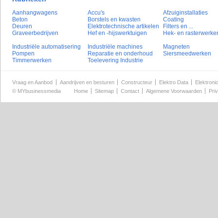
Aanhangwagens
Accu's
Afzuiginstallaties
Beton
Borstels en kwasten
Coating
Deuren
Elektrotechnische artikelen
Filters en ...
Graveerbedrijven
Hef en -hijswerktuigen
Hek- en rasterwerke
Industriële automatisering
Industriële machines
Magneten
Pompen
Reparatie en onderhoud
Siersmeedwerken
Timmerwerken
Toelevering Industrie
Vraag en Aanbod
Aandrijven en besturen
Constructeur
Elektro Data
Elektroni
©
MYbusinessmedia
Home
Sitemap
Contact
Algemene Voorwaarden
Pri