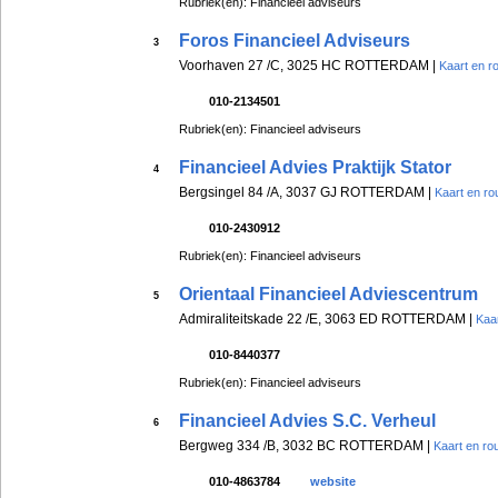
Rubriek(en): Financieel adviseurs
Foros Financieel Adviseurs
3
Voorhaven 27 /C, 3025 HC ROTTERDAM |
Kaart en r
010-2134501
Rubriek(en): Financieel adviseurs
Financieel Advies Praktijk Stator
4
Bergsingel 84 /A, 3037 GJ ROTTERDAM |
Kaart en ro
010-2430912
Rubriek(en): Financieel adviseurs
Orientaal Financieel Adviescentrum
5
Admiraliteitskade 22 /E, 3063 ED ROTTERDAM |
Kaar
010-8440377
Rubriek(en): Financieel adviseurs
Financieel Advies S.C. Verheul
6
Bergweg 334 /B, 3032 BC ROTTERDAM |
Kaart en ro
010-4863784
website