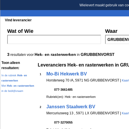
Wielevert maakt gebruik van co
Vind leverancier
Blader in de rubrieken
Blader in de merken
Wat of Wie
Waar
3
Hek- en rasterwerken
GRUBBENVORST
resultaten voor
in
Toon alleen
Leveranciers Hek- en rasterwerken in
resultaten:
Mo-Bi Hekwerk BV
1
In de rubriek
Hek- en
Horsterweg 70 /A, 5971 NG GRUBBENVORST |
Kaart
rasterwerken
Met
Hek- en rasterwerken
077-3661485
in de bedrijfsnaam
Rubriek(en): Hek- en rasterwerken
Janssen Staalwerk BV
2
Mercuriusweg 13 , 5971 LX GRUBBENVORST |
Kaart
077-3270055