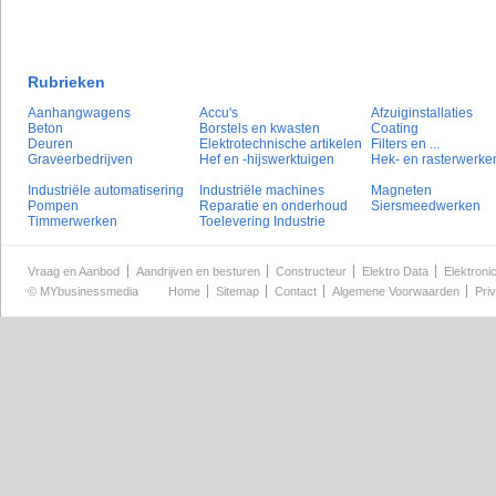
Rubrieken
Aanhangwagens
Accu's
Afzuiginstallaties
Beton
Borstels en kwasten
Coating
Deuren
Elektrotechnische artikelen
Filters en ...
Graveerbedrijven
Hef en -hijswerktuigen
Hek- en rasterwerke
Industriële automatisering
Industriële machines
Magneten
Pompen
Reparatie en onderhoud
Siersmeedwerken
Timmerwerken
Toelevering Industrie
Vraag en Aanbod
Aandrijven en besturen
Constructeur
Elektro Data
Elektroni
©
MYbusinessmedia
Home
Sitemap
Contact
Algemene Voorwaarden
Pri