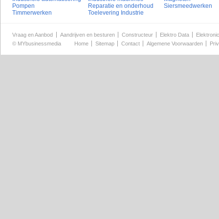
Pompen
Reparatie en onderhoud
Siersmeedwerken
Timmerwerken
Toelevering Industrie
Vraag en Aanbod
Aandrijven en besturen
Constructeur
Elektro Data
Elektroni
©
MYbusinessmedia
Home
Sitemap
Contact
Algemene Voorwaarden
Pri