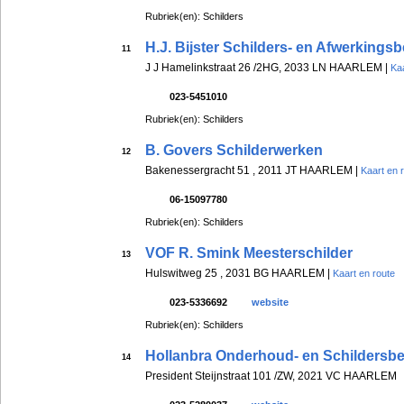
Rubriek(en): Schilders
H.J. Bijster Schilders- en Afwerkingsbe
11
J J Hamelinkstraat 26 /2HG, 2033 LN HAARLEM |
Kaa
023-5451010
Rubriek(en): Schilders
B. Govers Schilderwerken
12
Bakenessergracht 51 , 2011 JT HAARLEM |
Kaart en 
06-15097780
Rubriek(en): Schilders
VOF R. Smink Meesterschilder
13
Hulswitweg 25 , 2031 BG HAARLEM |
Kaart en route
023-5336692
website
Rubriek(en): Schilders
Hollanbra Onderhoud- en Schildersbed
14
President Steijnstraat 101 /ZW, 2021 VC HAARLEM