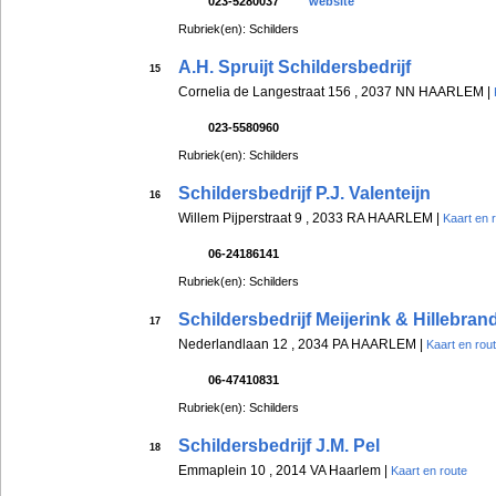
023-5280037
website
Rubriek(en): Schilders
A.H. Spruijt Schildersbedrijf
15
Cornelia de Langestraat 156 , 2037 NN HAARLEM |
023-5580960
Rubriek(en): Schilders
Schildersbedrijf P.J. Valenteijn
16
Willem Pijperstraat 9 , 2033 RA HAARLEM |
Kaart en 
06-24186141
Rubriek(en): Schilders
Schildersbedrijf Meijerink & Hillebran
17
Nederlandlaan 12 , 2034 PA HAARLEM |
Kaart en rou
06-47410831
Rubriek(en): Schilders
Schildersbedrijf J.M. Pel
18
Emmaplein 10 , 2014 VA Haarlem |
Kaart en route