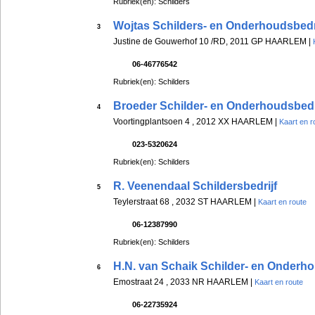
Rubriek(en): Schilders
Wojtas Schilders- en Onderhoudsbedr
3
Justine de Gouwerhof 10 /RD, 2011 GP HAARLEM |
06-46776542
Rubriek(en): Schilders
Broeder Schilder- en Onderhoudsbedr
4
Voortingplantsoen 4 , 2012 XX HAARLEM |
Kaart en r
023-5320624
Rubriek(en): Schilders
R. Veenendaal Schildersbedrijf
5
Teylerstraat 68 , 2032 ST HAARLEM |
Kaart en route
06-12387990
Rubriek(en): Schilders
H.N. van Schaik Schilder- en Onderho
6
Emostraat 24 , 2033 NR HAARLEM |
Kaart en route
06-22735924