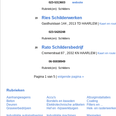
023-5313603
website
Rubriek(en): Schilders
Ries Schilderwerken
19
Gasthuislaan 144 , 2013 TD HAARLEM |
Kaart en rou
023-5420248
Rubriek(en): Schilders
Rato Schildersbedrijf
20
Cremerstraat 87 , 2032 KN HAARLEM |
Kaart en route
06-55938949
Rubriek(en): Schilders
Pagina 1 van 5 |
volgende pagina »
Rubrieken
Aanhangwagens
Accu's
Afzuiginstallaties
Beton
Borstels en kwasten
Coating
Deuren
Elektrotechnische artikelen
Filters en ...
Graveerbedrijven
Hef en -hijswerktuigen
Hek- en rasterwerke
Industriële automatisering
Industriële machines
Magneten