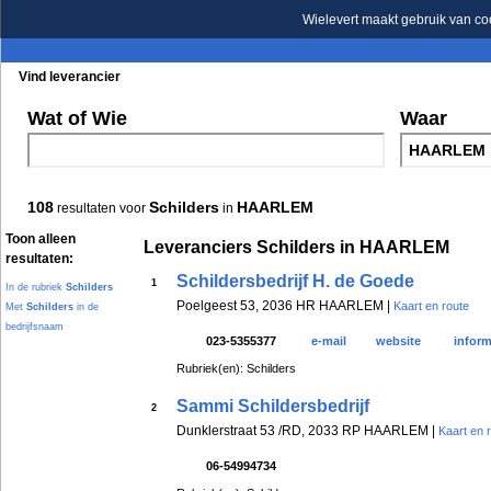
Wielevert maakt gebruik van co
Vind leverancier
Blader in de rubrieken
Blader in de merken
Wat of Wie
Waar
108
Schilders
HAARLEM
resultaten voor
in
Toon alleen
Leveranciers Schilders in HAARLEM
resultaten:
Schildersbedrijf H. de Goede
1
In de rubriek
Schilders
Poelgeest 53, 2036 HR HAARLEM |
Kaart en route
Met
Schilders
in de
bedrijfsnaam
023-5355377
e-mail
website
inform
Rubriek(en): Schilders
Sammi Schildersbedrijf
2
Dunklerstraat 53 /RD, 2033 RP HAARLEM |
Kaart en 
06-54994734