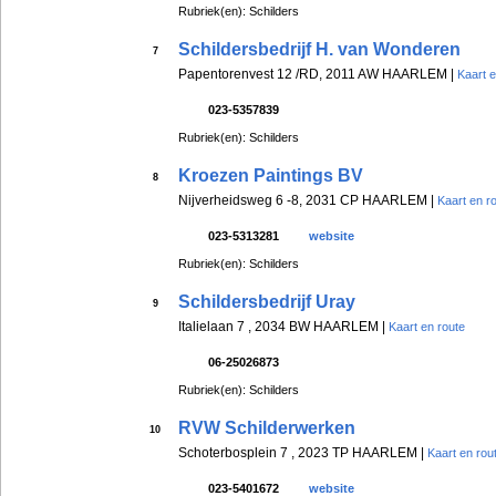
Rubriek(en): Schilders
Schildersbedrijf H. van Wonderen
7
Papentorenvest 12 /RD, 2011 AW HAARLEM |
Kaart e
023-5357839
Rubriek(en): Schilders
Kroezen Paintings BV
8
Nijverheidsweg 6 -8, 2031 CP HAARLEM |
Kaart en r
023-5313281
website
Rubriek(en): Schilders
Schildersbedrijf Uray
9
Italielaan 7 , 2034 BW HAARLEM |
Kaart en route
06-25026873
Rubriek(en): Schilders
RVW Schilderwerken
10
Schoterbosplein 7 , 2023 TP HAARLEM |
Kaart en rou
023-5401672
website